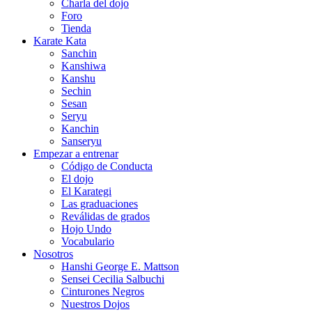
Charla del dojo
Foro
Tienda
Karate Kata
Sanchin
Kanshiwa
Kanshu
Sechin
Sesan
Seryu
Kanchin
Sanseryu
Empezar a entrenar
Código de Conducta
El dojo
El Karategi
Las graduaciones
Reválidas de grados
Hojo Undo
Vocabulario
Nosotros
Hanshi George E. Mattson
Sensei Cecilia Salbuchi
Cinturones Negros
Nuestros Dojos