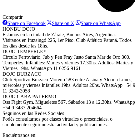
Compartir
Share
Share
Share
Share on Facebook
Share on X
Share on WhatsApp
on
on
on
HONBU DOJO
Facebook
X
WhatsAp
Estamos en la ciudad de Zárate, Buenos Aires, Argentina.
Visitanos en Ituzaingó 225, 1er Piso. Club Atlético Paraná. Todos
los días desde las 18hs.
DOJO TEMPERLEY
Círculo Ferroviario, Jub y Pen Fray Justo Santa Mar de Oro 300,
Temperley. Infantiles: Martes y viernes 17.30hs. Adultos: Martes y
Viernes 19hs. WhatsApp 11 6256-9161
DOJO BURZACO
Club Sportivo Burzaco Moreno 583 entre Alsina y Alcorta Lunes,
miércoles y viernes Infantiles 19hs. Adultos 20hs. WhatsApp +54 9
11 3242-3058
DOJO CABA PALERMO
Oss Fight Gym, Migueletes 567, Sábados 13 a 12,30hs. WhatsApp
+54 9 3487 204664
Seguinos en las Redes Sociales
Podés consultarnos por clases virtuales o presenciales, o
simplemente seguir nuestra actividad y publicaciones.
Encuéntranos en: