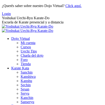
Saltar
¿Querés saber sobre nuestro Dojo Virtual?
Click aquí.
al
Login
contenido
Yoshukai Uechi-Ryu Karate-Do
Escuela de Karate presencial y a distancia
Dojo Virtual
Mi cuenta
Cursos
Uechi Tips
Charla del dojo
Foro
Tienda
Karate Kata
Sanchin
Kanshiwa
Kanshu
Sechin
Sesan
Seryu
Kanchin
Sanseryu