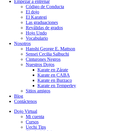
Empezar a entrenar
Código de Conducta
El dojo
El Karategi
Las graduaciones
Reválidas de grados
Hojo Undo
Vocabulario
Nosotros
Hanshi George E. Mattson
Sensei Cecilia Salbuchi
Cinturones Negros
Nuestros Dojos
Karate en Zárate
Karate en CABA
Karate en Burzaco
Karate en Temperley
Sitios amigos
Blog
Contáctenos
Dojo Virtual
Mi cuenta
Cursos
Uechi Tips