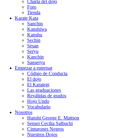
Charla del dojo
Foro
Tienda
Karate Kata
Sanchin
Kanshiwa
Kanshu
Sechin
Sesan
Seryu
Kanchin
Sanseryu
Empezar a entrenar
Código de Conducta
El dojo
El Karategi
Las graduaciones
Reválidas de grados
Hojo Undo
Vocabulario
Nosotros
Hanshi George E. Mattson
Sensei Cecilia Salbuchi
Cinturones Negros
Nuestros Dojos