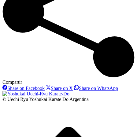
Compartir
Share
Share
Share
Share on Facebook
Share on X
Share on WhatsApp
on
on
on
Facebook
X
WhatsAp
© Uechi Ryu Yoshukai Karate Do Argentina
I
a
T