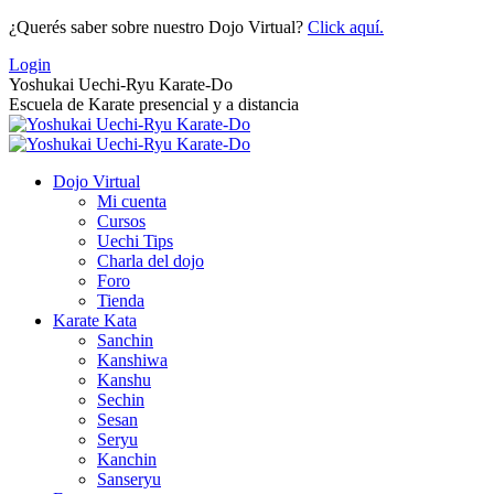
Saltar
¿Querés saber sobre nuestro Dojo Virtual?
Click aquí.
al
Login
contenido
Yoshukai Uechi-Ryu Karate-Do
Escuela de Karate presencial y a distancia
Dojo Virtual
Mi cuenta
Cursos
Uechi Tips
Charla del dojo
Foro
Tienda
Karate Kata
Sanchin
Kanshiwa
Kanshu
Sechin
Sesan
Seryu
Kanchin
Sanseryu