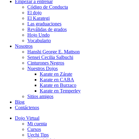
Empezar a entrenar
Código de Conducta
El dojo
El Karategi
Las graduaciones
Reválidas de grados
Hojo Undo
Vocabulario
Nosotros
Hanshi George E. Mattson
Sensei Cecilia Salbuchi
Cinturones Negros
Nuestros Dojos
Karate en Zárate
Karate en CABA
Karate en Burzaco
Karate en Temperley
Sitios amigos
Blog
Contáctenos
Dojo Virtual
Mi cuenta
Cursos
Uechi Tips