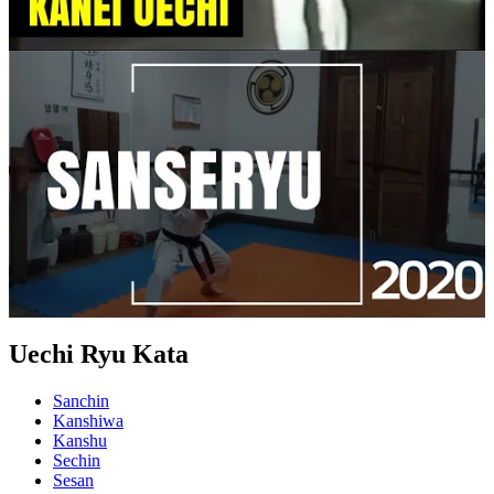
Uechi Ryu Kata
Sanchin
Kanshiwa
Kanshu
Sechin
Sesan