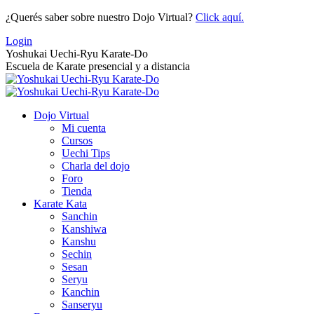
Saltar
¿Querés saber sobre nuestro Dojo Virtual?
Click aquí.
al
Login
contenido
Yoshukai Uechi-Ryu Karate-Do
Escuela de Karate presencial y a distancia
Dojo Virtual
Mi cuenta
Cursos
Uechi Tips
Charla del dojo
Foro
Tienda
Karate Kata
Sanchin
Kanshiwa
Kanshu
Sechin
Sesan
Seryu
Kanchin
Sanseryu