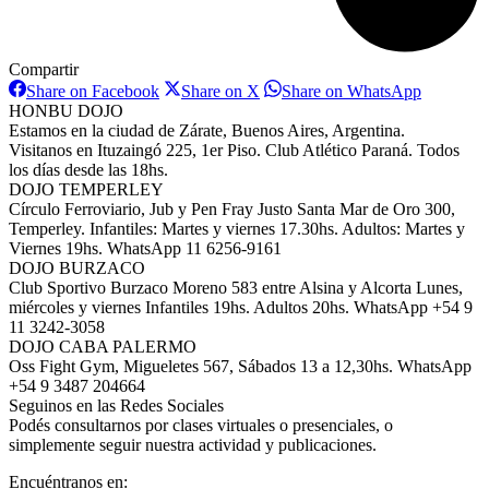
Compartir
Share
Share
Share
Share on Facebook
Share on X
Share on WhatsApp
on
on
on
HONBU DOJO
Facebook
X
WhatsAp
Estamos en la ciudad de Zárate, Buenos Aires, Argentina.
Visitanos en Ituzaingó 225, 1er Piso. Club Atlético Paraná. Todos
los días desde las 18hs.
DOJO TEMPERLEY
Círculo Ferroviario, Jub y Pen Fray Justo Santa Mar de Oro 300,
Temperley. Infantiles: Martes y viernes 17.30hs. Adultos: Martes y
Viernes 19hs. WhatsApp 11 6256-9161
DOJO BURZACO
Club Sportivo Burzaco Moreno 583 entre Alsina y Alcorta Lunes,
miércoles y viernes Infantiles 19hs. Adultos 20hs. WhatsApp +54 9
11 3242-3058
DOJO CABA PALERMO
Oss Fight Gym, Migueletes 567, Sábados 13 a 12,30hs. WhatsApp
+54 9 3487 204664
Seguinos en las Redes Sociales
Podés consultarnos por clases virtuales o presenciales, o
simplemente seguir nuestra actividad y publicaciones.
Encuéntranos en: