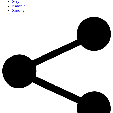
Seryu
Kanchin
Sanseryu