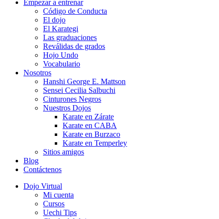
Empezar a entrenar
Código de Conducta
El dojo
El Karategi
Las graduaciones
Reválidas de grados
Hojo Undo
Vocabulario
Nosotros
Hanshi George E. Mattson
Sensei Cecilia Salbuchi
Cinturones Negros
Nuestros Dojos
Karate en Zárate
Karate en CABA
Karate en Burzaco
Karate en Temperley
Sitios amigos
Blog
Contáctenos
Dojo Virtual
Mi cuenta
Cursos
Uechi Tips