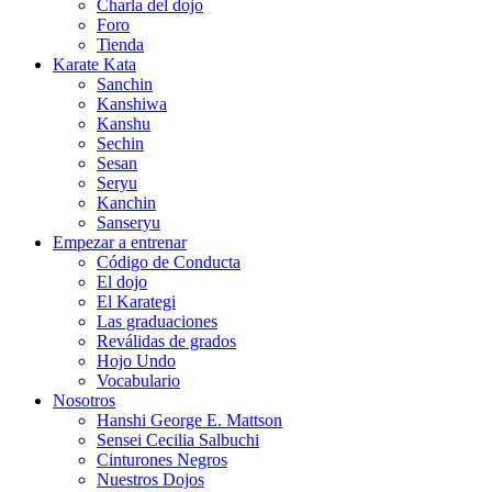
Charla del dojo
Foro
Tienda
Karate Kata
Sanchin
Kanshiwa
Kanshu
Sechin
Sesan
Seryu
Kanchin
Sanseryu
Empezar a entrenar
Código de Conducta
El dojo
El Karategi
Las graduaciones
Reválidas de grados
Hojo Undo
Vocabulario
Nosotros
Hanshi George E. Mattson
Sensei Cecilia Salbuchi
Cinturones Negros
Nuestros Dojos