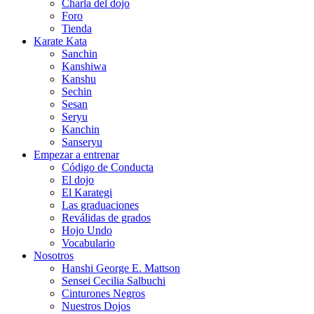
Charla del dojo
Foro
Tienda
Karate Kata
Sanchin
Kanshiwa
Kanshu
Sechin
Sesan
Seryu
Kanchin
Sanseryu
Empezar a entrenar
Código de Conducta
El dojo
El Karategi
Las graduaciones
Reválidas de grados
Hojo Undo
Vocabulario
Nosotros
Hanshi George E. Mattson
Sensei Cecilia Salbuchi
Cinturones Negros
Nuestros Dojos