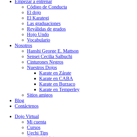
Empezar a entrenar
Código de Conducta
El dojo
El Karategi
Las graduaciones
Reválidas de grados
Hojo Undo
Vocabulario
Nosotros
Hanshi George E. Mattson
Sensei Cecilia Salbuchi
Cinturones Negros
Nuestros Dojos
Karate en Zárate
Karate en CABA
Karate en Burzaco
Karate en Temperley
Sitios amigos
Blog
Contáctenos
Dojo Virtual
Mi cuenta
Cursos
Uechi Tips