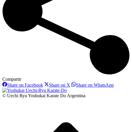
Compartir
Share
Share
Share
Share on Facebook
Share on X
Share on WhatsApp
on
on
on
Facebook
X
WhatsAp
© Uechi Ryu Yoshukai Karate Do Argentina
I
a
T