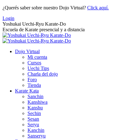
Saltar
¿Querés saber sobre nuestro Dojo Virtual?
Click aquí.
al
Login
contenido
Yoshukai Uechi-Ryu Karate-Do
Escuela de Karate presencial y a distancia
Dojo Virtual
Mi cuenta
Cursos
Uechi Tips
Charla del dojo
Foro
Tienda
Karate Kata
Sanchin
Kanshiwa
Kanshu
Sechin
Sesan
Seryu
Kanchin
Sanseryu