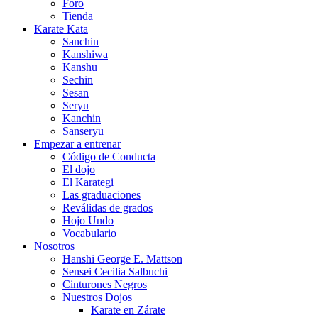
Foro
Tienda
Karate Kata
Sanchin
Kanshiwa
Kanshu
Sechin
Sesan
Seryu
Kanchin
Sanseryu
Empezar a entrenar
Código de Conducta
El dojo
El Karategi
Las graduaciones
Reválidas de grados
Hojo Undo
Vocabulario
Nosotros
Hanshi George E. Mattson
Sensei Cecilia Salbuchi
Cinturones Negros
Nuestros Dojos
Karate en Zárate