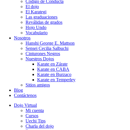
Código de Conducta
El dojo
El Karategi
Las graduaciones
Reválidas de grados
Hojo Undo
Vocabulario
Nosotros
Hanshi George E. Mattson
Sensei Cecilia Salbuchi
Cinturones Negros
Nuestros Dojos
Karate en Zárate
Karate en CABA
Karate en Burzaco
Karate en Temperley
Sitios amigos
Blog
Contáctenos
Dojo Virtual
Mi cuenta
Cursos
Uechi Tips
Charla del dojo