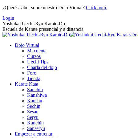
Saltar
¿Querés saber sobre nuestro Dojo Virtual?
Click aquí.
al
Login
contenido
Yoshukai Uechi-Ryu Karate-Do
Escuela de Karate presencial y a distancia
Dojo Virtual
Mi cuenta
Cursos
Uechi Tips
Charla del dojo
Foro
Tienda
Karate Kata
Sanchin
Kanshiwa
Kanshu
Sechin
Sesan
Seryu
Kanchin
Sanseryu
Empezar a entrenar