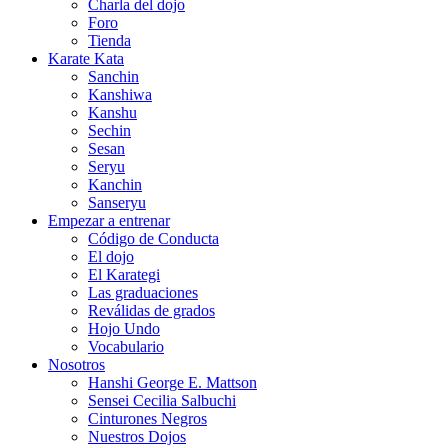
Charla del dojo
Foro
Tienda
Karate Kata
Sanchin
Kanshiwa
Kanshu
Sechin
Sesan
Seryu
Kanchin
Sanseryu
Empezar a entrenar
Código de Conducta
El dojo
El Karategi
Las graduaciones
Reválidas de grados
Hojo Undo
Vocabulario
Nosotros
Hanshi George E. Mattson
Sensei Cecilia Salbuchi
Cinturones Negros
Nuestros Dojos