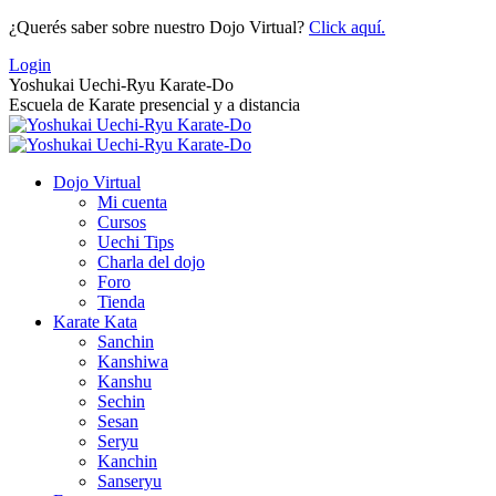
Saltar
¿Querés saber sobre nuestro Dojo Virtual?
Click aquí.
al
Login
contenido
Yoshukai Uechi-Ryu Karate-Do
Escuela de Karate presencial y a distancia
Dojo Virtual
Mi cuenta
Cursos
Uechi Tips
Charla del dojo
Foro
Tienda
Karate Kata
Sanchin
Kanshiwa
Kanshu
Sechin
Sesan
Seryu
Kanchin
Sanseryu