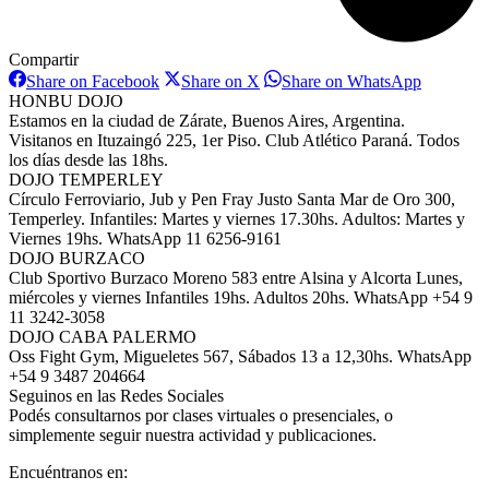
Compartir
Share
Share
Share
Share on Facebook
Share on X
Share on WhatsApp
on
on
on
HONBU DOJO
Facebook
X
WhatsAp
Estamos en la ciudad de Zárate, Buenos Aires, Argentina.
Visitanos en Ituzaingó 225, 1er Piso. Club Atlético Paraná. Todos
los días desde las 18hs.
DOJO TEMPERLEY
Círculo Ferroviario, Jub y Pen Fray Justo Santa Mar de Oro 300,
Temperley. Infantiles: Martes y viernes 17.30hs. Adultos: Martes y
Viernes 19hs. WhatsApp 11 6256-9161
DOJO BURZACO
Club Sportivo Burzaco Moreno 583 entre Alsina y Alcorta Lunes,
miércoles y viernes Infantiles 19hs. Adultos 20hs. WhatsApp +54 9
11 3242-3058
DOJO CABA PALERMO
Oss Fight Gym, Migueletes 567, Sábados 13 a 12,30hs. WhatsApp
+54 9 3487 204664
Seguinos en las Redes Sociales
Podés consultarnos por clases virtuales o presenciales, o
simplemente seguir nuestra actividad y publicaciones.
Encuéntranos en: