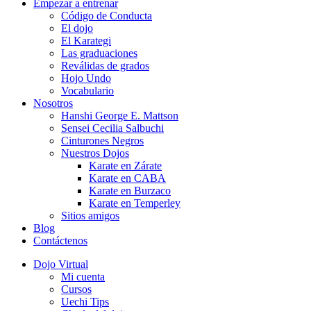
Empezar a entrenar
Código de Conducta
El dojo
El Karategi
Las graduaciones
Reválidas de grados
Hojo Undo
Vocabulario
Nosotros
Hanshi George E. Mattson
Sensei Cecilia Salbuchi
Cinturones Negros
Nuestros Dojos
Karate en Zárate
Karate en CABA
Karate en Burzaco
Karate en Temperley
Sitios amigos
Blog
Contáctenos
Dojo Virtual
Mi cuenta
Cursos
Uechi Tips