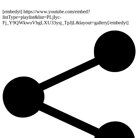
[embedyt] https://www.youtube.com/embed?
listType=playlist&list=PLjIyc-
Fj_Y9QWkwoVhgLXU33ysj_TpJjL&layout=gallery[/embedyt]