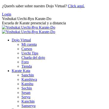
Saltar
¿Querés saber sobre nuestro Dojo Virtual?
Click aquí.
al
Login
contenido
Yoshukai Uechi-Ryu Karate-Do
Escuela de Karate presencial y a distancia
Dojo Virtual
Mi cuenta
Cursos
Uechi Tips
Charla del dojo
Foro
Tienda
Karate Kata
Sanchin
Kanshiwa
Kanshu
Sechin
Sesan
Seryu
Kanchin
Sanseryu