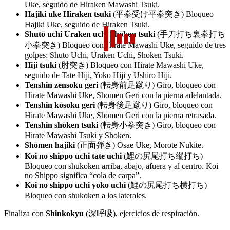
Uke, seguido de Hiraken Mawashi Tsuki.
Hajiki uke Hiraken tsuki
(平拳受け平拳突き) Bloqueo
Hajiki Uke, seguido de Hiraken Tsuki.
Shutō uchi Uraken uchi Shōken tsuki
(手刀打ち裏拳打ち
小拳突き) Bloqueo con Hirate Mawashi Uke, seguido de tres
golpes: Shuto Uchi, Uraken Uchi, Shoken Tsuki.
Hiji
ts
uki
(肘突き) Bloqueo con Hirate Mawashi Uke,
seguido de Tate Hiji, Yoko Hiji y Ushiro Hiji.
Tenshin zensoku geri
(転身前足蹴り) Giro, bloqueo con
Hirate Mawashi Uke, Shomen Geri con la pierna adelantada.
Tenshin kōsoku geri
(転身後足蹴り) Giro, bloqueo con
Hirate Mawashi Uke, Shomen Geri con la pierna retrasada.
Tenshin shōken tsuki
(転身小拳突き) Giro, bloqueo con
Hirate Mawashi Tsuki y Shoken.
Shōmen hajiki
(正面弾き) Osae Uke, Morote Nukite.
Koi no shippo uchi tate uchi
(鯉の尻尾打ち縦打ち)
Bloqueo con shukoken arriba, abajo, afuera y al centro. Koi
no Shippo significa “cola de carpa”.
Koi no shippo uchi yoko uchi
(鯉の尻尾打ち横打ち)
Bloqueo con shukoken a los laterales.
Finaliza con
Shinkokyu
(深呼吸), ejercicios de respiración.