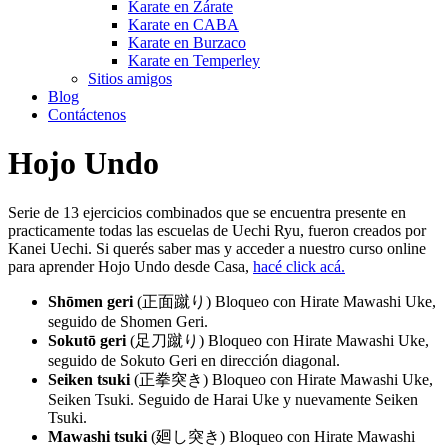
Karate en Zárate
Karate en CABA
Karate en Burzaco
Karate en Temperley
Sitios amigos
Blog
Contáctenos
Hojo Undo
Serie de 13 ejercicios combinados que se encuentra presente en
practicamente todas las escuelas de Uechi Ryu, fueron creados por
Kanei Uechi. Si querés saber mas y acceder a nuestro curso online
para aprender Hojo Undo desde Casa,
hacé click acá.
Shōmen geri
(正面蹴り) Bloqueo con Hirate Mawashi Uke,
seguido de Shomen Geri.
Sokutō geri
(足刀蹴り) Bloqueo con Hirate Mawashi Uke,
seguido de Sokuto Geri en dirección diagonal.
Seiken
ts
uki
(正拳突き) Bloqueo con Hirate Mawashi Uke,
Seiken Tsuki. Seguido de Harai Uke y nuevamente Seiken
Tsuki.
Mawashi tsuki
(廻し突き) Bloqueo con Hirate Mawashi