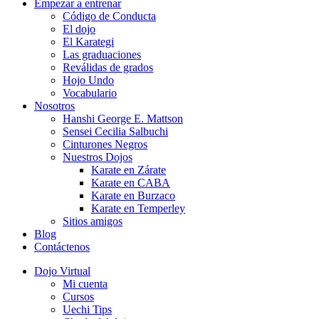
Empezar a entrenar
Código de Conducta
El dojo
El Karategi
Las graduaciones
Reválidas de grados
Hojo Undo
Vocabulario
Nosotros
Hanshi George E. Mattson
Sensei Cecilia Salbuchi
Cinturones Negros
Nuestros Dojos
Karate en Zárate
Karate en CABA
Karate en Burzaco
Karate en Temperley
Sitios amigos
Blog
Contáctenos
Dojo Virtual
Mi cuenta
Cursos
Uechi Tips