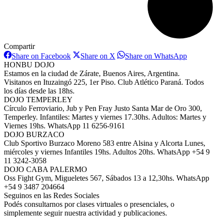
Compartir
Share
Share
Share
Share on Facebook
Share on X
Share on WhatsApp
on
on
on
HONBU DOJO
Facebook
X
WhatsAp
Estamos en la ciudad de Zárate, Buenos Aires, Argentina.
Visitanos en Ituzaingó 225, 1er Piso. Club Atlético Paraná. Todos
los días desde las 18hs.
DOJO TEMPERLEY
Círculo Ferroviario, Jub y Pen Fray Justo Santa Mar de Oro 300,
Temperley. Infantiles: Martes y viernes 17.30hs. Adultos: Martes y
Viernes 19hs. WhatsApp 11 6256-9161
DOJO BURZACO
Club Sportivo Burzaco Moreno 583 entre Alsina y Alcorta Lunes,
miércoles y viernes Infantiles 19hs. Adultos 20hs. WhatsApp +54 9
11 3242-3058
DOJO CABA PALERMO
Oss Fight Gym, Migueletes 567, Sábados 13 a 12,30hs. WhatsApp
+54 9 3487 204664
Seguinos en las Redes Sociales
Podés consultarnos por clases virtuales o presenciales, o
simplemente seguir nuestra actividad y publicaciones.