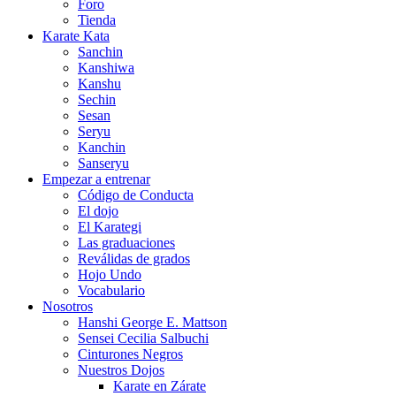
Foro
Tienda
Karate Kata
Sanchin
Kanshiwa
Kanshu
Sechin
Sesan
Seryu
Kanchin
Sanseryu
Empezar a entrenar
Código de Conducta
El dojo
El Karategi
Las graduaciones
Reválidas de grados
Hojo Undo
Vocabulario
Nosotros
Hanshi George E. Mattson
Sensei Cecilia Salbuchi
Cinturones Negros
Nuestros Dojos
Karate en Zárate