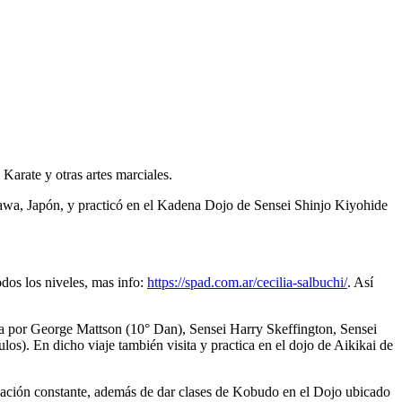
Karate y otras artes marciales.
awa, Japón, y practicó en el Kadena Dojo de Sensei Shinjo Kiyohide
odos los niveles, mas info:
https://spad.com.ar/cecilia-salbuchi/
. Así
a por George Mattson (10° Dan), Sensei Harry Skeffington, Sensei
s). En dicho viaje también visita y practica en el dojo de Aikikai de
rmación constante, además de dar clases de Kobudo en el Dojo ubicado