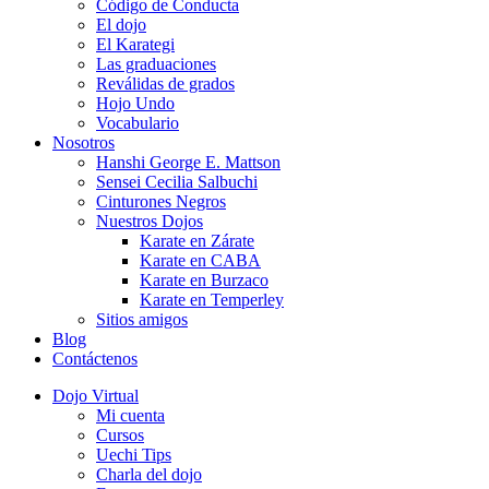
Código de Conducta
El dojo
El Karategi
Las graduaciones
Reválidas de grados
Hojo Undo
Vocabulario
Nosotros
Hanshi George E. Mattson
Sensei Cecilia Salbuchi
Cinturones Negros
Nuestros Dojos
Karate en Zárate
Karate en CABA
Karate en Burzaco
Karate en Temperley
Sitios amigos
Blog
Contáctenos
Dojo Virtual
Mi cuenta
Cursos
Uechi Tips
Charla del dojo