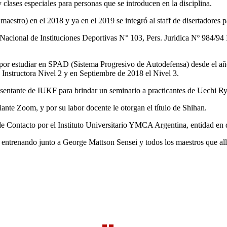
clases especiales para personas que se introducen en la disciplina.
maestro) en el 2018 y ya en el 2019 se integró al staff de disertadores 
ional de Instituciones Deportivas N° 103, Pers. Juridica Nº 984/94 In
por estudiar en SPAD (Sistema Progresivo de Autodefensa) desde el año 
e Instructora Nivel 2 y en Septiembre de 2018 el Nivel 3.
resentante de IUKF para brindar un seminario a practicantes de Uechi Ryu
te Zoom, y por su labor docente le otorgan el título de Shihan.
de Contacto por el Instituto Universitario YMCA Argentina, entidad e
entrenando junto a George Mattson Sensei y todos los maestros que all