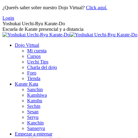
Saltar
¿Querés saber sobre nuestro Dojo Virtual?
Click aquí.
al
Login
contenido
Yoshukai Uechi-Ryu Karate-Do
Escuela de Karate presencial y a distancia
Dojo Virtual
Mi cuenta
Cursos
Uechi Tips
Charla del dojo
Foro
Tienda
Karate Kata
Sanchin
Kanshiwa
Kanshu
Sechin
Sesan
Seryu
Kanchin
Sanseryu
Empezar a entrenar