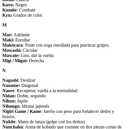
Kuro:
Negro
Kumite
: Combate
Kyu:
Grados de color
M
Mae:
Adelante
Maki:
Enrollar
Makiwara
: Poste con soga enrollada para practicar golpes.
Mawashi:
Circular
Mawate:
Giro, dar la vuelta
Migi / Migui:
Derecha
N
Nagashi
: Deslizar
Naname:
Diagonal
Naore
: Recuperar, vuelta a la normalidad
Nidan:
Doble, segundo
Nihon:
Japón
Nihongo:
Idioma japonés
Nigiri Game / Kame
: Jarrón con peso para fortalecer dedos y
brazos.
Nukite
: Mano de lanza (golpe con los dedos)
Nunchaku
: Arma de kobudo que consiste en dos piezas cortas de