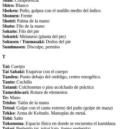
Shiai:
Competencia
Shiro:
Blanco
Shoken:
Puño, golpea con el nudillo medio del índice.
Shomen:
Frente
Shotei:
Palma de la mano
Shuto:
Filo de la mano
Sokuto:
Filo del pie
Sokutei:
Metatarso (planta del pie)
Sokusen / Tsumasaki:
Dedos del pie
Sumimasen
: Disculpe, permiso
T
Tai:
Cuerpo
Tai Sabaki:
Esquivar con el cuerpo
Tanden:
Punto debajo del ombligo, centro energético.
Tanto:
Cuchillo
Tatami:
Colchonetas o piso acolchado de práctica
Tameshiwari:
Rotura de elementos
Te:
Mano
Teisho:
Talón de la mano
Tetsui
: Golpe con el canto externo del puño (golpe de maza)
Tekko
: Arma de Kobudo. Manoplas de metal.
Tobi:
Salto
Tokonoma
: Espacio físico en donde se encuentra el kamidana
Tokui
: Preferido (ej. tokui kata, forma preferida).