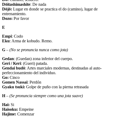
Dōitashimashite
: De nada
Dōjō:
Lugar en donde se practica el do (camino), lugar de
entrenamiento.
Dozo:
Por favor
E
Empi
: Codo
Eku
: Arma de kobudo. Remo.
G
–
(No se pronuncia nunca como jota)
Gedan
: (Guedan) zona inferior del cuerpo.
Geri / Keri
: (Gueri) patada.
Gendai budō
: Artes marciales modernas, destinadas al auto-
perfeccionamiento del individuo.
Go:
Cinco
Gomen Nassai
: Perdón
Gyaku tsuki:
Golpe de puño con la pierna retrasada
H
–
(Se pronuncia siempre como una jota suave)
Hai:
Si
Haisoku:
Empeine
Hajime:
Comenzar