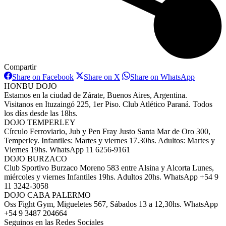
Compartir
Share
Share
Share
Share on Facebook
Share on X
Share on WhatsApp
on
on
on
HONBU DOJO
Facebook
X
WhatsAp
Estamos en la ciudad de Zárate, Buenos Aires, Argentina.
Visitanos en Ituzaingó 225, 1er Piso. Club Atlético Paraná. Todos
los días desde las 18hs.
DOJO TEMPERLEY
Círculo Ferroviario, Jub y Pen Fray Justo Santa Mar de Oro 300,
Temperley. Infantiles: Martes y viernes 17.30hs. Adultos: Martes y
Viernes 19hs. WhatsApp 11 6256-9161
DOJO BURZACO
Club Sportivo Burzaco Moreno 583 entre Alsina y Alcorta Lunes,
miércoles y viernes Infantiles 19hs. Adultos 20hs. WhatsApp +54 9
11 3242-3058
DOJO CABA PALERMO
Oss Fight Gym, Migueletes 567, Sábados 13 a 12,30hs. WhatsApp
+54 9 3487 204664
Seguinos en las Redes Sociales