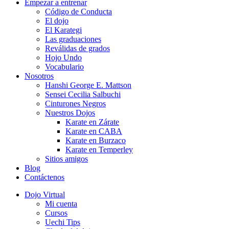
Empezar a entrenar
Código de Conducta
El dojo
El Karategi
Las graduaciones
Reválidas de grados
Hojo Undo
Vocabulario
Nosotros
Hanshi George E. Mattson
Sensei Cecilia Salbuchi
Cinturones Negros
Nuestros Dojos
Karate en Zárate
Karate en CABA
Karate en Burzaco
Karate en Temperley
Sitios amigos
Blog
Contáctenos
Dojo Virtual
Mi cuenta
Cursos
Uechi Tips