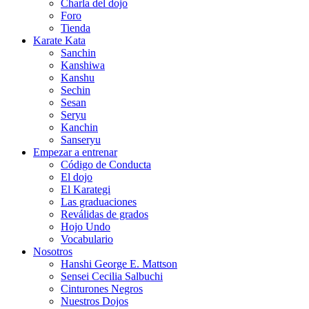
Charla del dojo
Foro
Tienda
Karate Kata
Sanchin
Kanshiwa
Kanshu
Sechin
Sesan
Seryu
Kanchin
Sanseryu
Empezar a entrenar
Código de Conducta
El dojo
El Karategi
Las graduaciones
Reválidas de grados
Hojo Undo
Vocabulario
Nosotros
Hanshi George E. Mattson
Sensei Cecilia Salbuchi
Cinturones Negros
Nuestros Dojos