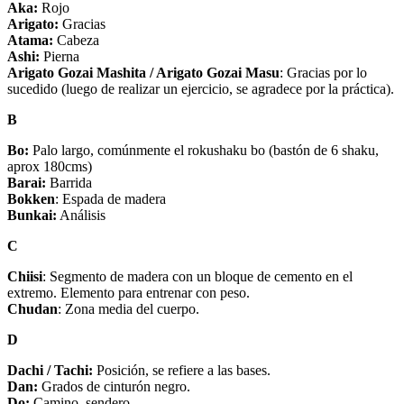
Aka:
Rojo
Arigato:
Gracias
Atama:
Cabeza
Ashi:
Pierna
Arigato Gozai Mashita / Arigato Gozai Masu
: Gracias por lo
sucedido (luego de realizar un ejercicio, se agradece por la práctica).
B
Bo:
Palo largo, comúnmente el rokushaku bo (bastón de 6 shaku,
aprox 180cms)
Barai:
Barrida
Bokken
: Espada de madera
Bunkai:
Análisis
C
Chiisi
: Segmento de madera con un bloque de cemento en el
extremo. Elemento para entrenar con peso.
Chudan
: Zona media del cuerpo.
D
Dachi / Tachi:
Posición, se refiere a las bases.
Dan:
Grados de cinturón negro.
Do:
Camino, sendero.