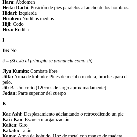
Hara:
Abdomen
Heiko Dachi
: Posición de pies paralelos al ancho de los hombros.
Hidari:
Izquierda
Hiraken:
Nudillos medios
Hiji:
Codo
Hiza:
Rodilla
I
Iie:
No
J
–
(Si está al principio se pronuncia como sh)
Jiyu Kumite
: Combate libre
Jiffa:
Arma de kobudo: Pines de metal o madera, broches para el
pelo.
Jō:
Bastón corto (120cms de largo aproximadamente)
Jodan:
Parte superior del cuerpo
K
Kae Ashi:
Desplazamiento adelantando o retrocediendo un pie
Kai / Kan
: Escuela u organización
Kaiten
: Giro
Kakato:
Talón
Kama:
Arma de kobudo. Hoz de metal con mango de madera.