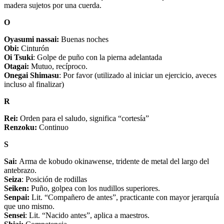
madera sujetos por una cuerda.
O
Oyasumi nassai:
Buenas noches
Obi:
Cinturón
Oi Tsuki
: Golpe de puño con la pierna adelantada
Otagai:
Mutuo, recíproco.
Onegai Shimasu
: Por favor (utilizado al iniciar un ejercicio, aveces
incluso al finalizar)
R
Rei:
Orden para el saludo, significa “cortesía”
Renzoku:
Continuo
S
Sai:
Arma de kobudo okinawense, tridente de metal del largo del
antebrazo.
Seiza
: Posición de rodillas
Seiken:
Puño, golpea con los nudillos superiores.
Senpai:
Lit. “Compañero de antes”, practicante con mayor jerarquía
que uno mismo.
Sensei
: Lit. “Nacido antes”, aplica a maestros.