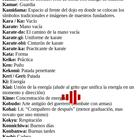
Kamae
: Guardia
Kamidama:
Espacio al frente del dojo en donde se colocan los
símbolos tradicionales e imágenes de maestros fundadores.
Kara / Ku:
Vacío
Karate:
Mano vacía
Karate-do:
El camino de la mano vacía
Karate-gi:
Uniforme de karate
Karate-obi:
Cinturón de karate
Karate-ka:
Practicante de karate
Kata:
Forma
Keiko:
Práctica
Ken:
Puño
Kekomi:
Patada penetrante
Keri / Geri:
Patada
Ki:
Energía
Kiai:
Unión de la energía (alude al grito que unifica la energía en un
momento y dirección)
Kime:
Concentración de energía
Kobudo:
Arte antigüo del guerrero (combate con armas)
Kohai:
Lit. “Compañero de después” (menor graduación, mas
novato que uno mismo)
Kokyu
: Respiración
Konnichiwa:
Buenos días
Konbanwa:
Buenas tardes
Koshi:
Cadera