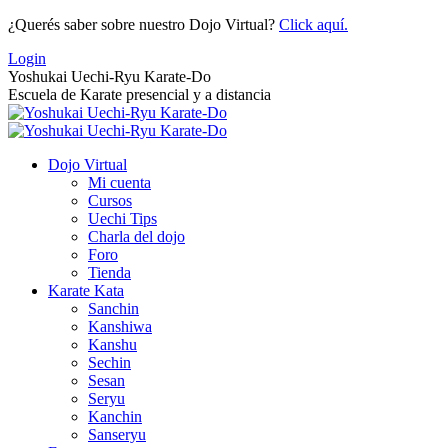
Saltar
¿Querés saber sobre nuestro Dojo Virtual?
Click aquí.
al
Login
contenido
Yoshukai Uechi-Ryu Karate-Do
Escuela de Karate presencial y a distancia
Dojo Virtual
Mi cuenta
Cursos
Uechi Tips
Charla del dojo
Foro
Tienda
Karate Kata
Sanchin
Kanshiwa
Kanshu
Sechin
Sesan
Seryu
Kanchin
Sanseryu