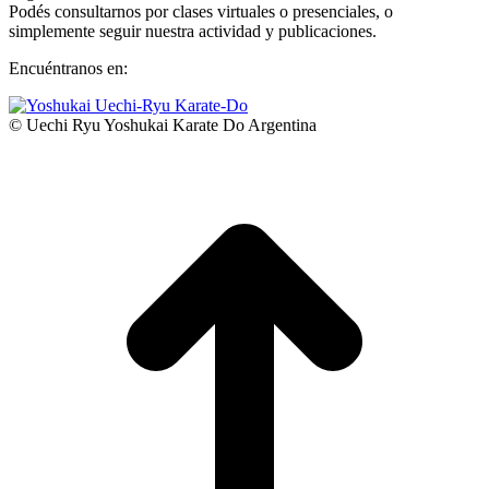
Podés consultarnos por clases virtuales o presenciales, o
simplemente seguir nuestra actividad y publicaciones.
Encuéntranos en:
Facebook
YouTube
Instagram
Whatsapp
page
page
page
page
© Uechi Ryu Yoshukai Karate Do Argentina
opens
opens
opens
opens
I
in
in
in
in
a
new
new
new
new
T
window
window
window
window