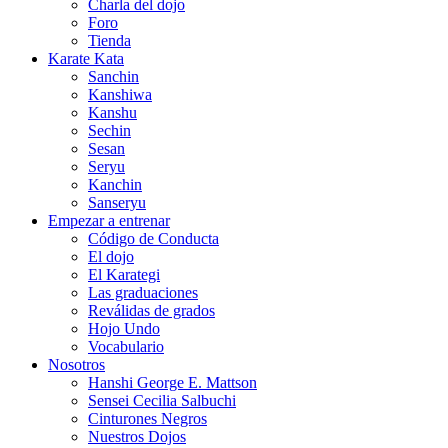
Charla del dojo
Foro
Tienda
Karate Kata
Sanchin
Kanshiwa
Kanshu
Sechin
Sesan
Seryu
Kanchin
Sanseryu
Empezar a entrenar
Código de Conducta
El dojo
El Karategi
Las graduaciones
Reválidas de grados
Hojo Undo
Vocabulario
Nosotros
Hanshi George E. Mattson
Sensei Cecilia Salbuchi
Cinturones Negros
Nuestros Dojos