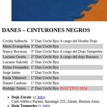
DANES – CINTURONES NEGROS
Cecilia Salbuchi
5° Dan Uechi Ryu
A cargo del Honbu Dojo
María Evangelista
3° Dan Uechi Ryu
Nancy Reynoso
3° Dan Uechi Ryu
A cargo del Dojo Temperley
Luciana Osorio
2° Dan Uechi Ryu
A cargo del dojo Burzaco
Luciano Salcedo
2° Dan Uechi Ryu
Dylan Fernandez
1° Dan Uechi Ryu
Jorge Jaime
1° Dan Uechi Ryu
Paula Villarroel
1° Dan Uechi Ryu
Daniel Cardone
1° Dan Uechi Ryu
Rodrigo Torres
2° Dan Uechi Ryu
INACTIVO 2024
Dojo Zárate
(
+ Info
)
Club Atlético Paraná, Ituzaingó 255, Zárate, Buenos Aires.
Dojo Temperley
(
+ info
)