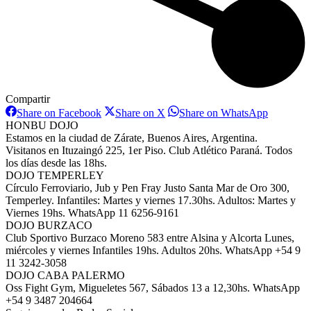
Compartir
Share
Share
Share
Share on Facebook
Share on X
Share on WhatsApp
on
on
on
HONBU DOJO
Facebook
X
WhatsAp
Estamos en la ciudad de Zárate, Buenos Aires, Argentina.
Visitanos en Ituzaingó 225, 1er Piso. Club Atlético Paraná. Todos
los días desde las 18hs.
DOJO TEMPERLEY
Círculo Ferroviario, Jub y Pen Fray Justo Santa Mar de Oro 300,
Temperley. Infantiles: Martes y viernes 17.30hs. Adultos: Martes y
Viernes 19hs. WhatsApp 11 6256-9161
DOJO BURZACO
Club Sportivo Burzaco Moreno 583 entre Alsina y Alcorta Lunes,
miércoles y viernes Infantiles 19hs. Adultos 20hs. WhatsApp +54 9
11 3242-3058
DOJO CABA PALERMO
Oss Fight Gym, Migueletes 567, Sábados 13 a 12,30hs. WhatsApp
+54 9 3487 204664