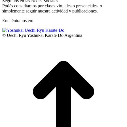
Seguinos en las Redes Sociales
Podés consultarnos por clases virtuales o presenciales, o
simplemente seguir nuestra actividad y publicaciones.
Encuéntranos en:
Facebook
YouTube
Instagram
Whatsapp
page
page
page
page
© Uechi Ryu Yoshukai Karate Do Argentina
opens
opens
opens
opens
I
in
in
in
in
a
new
new
new
new
T
window
window
window
window