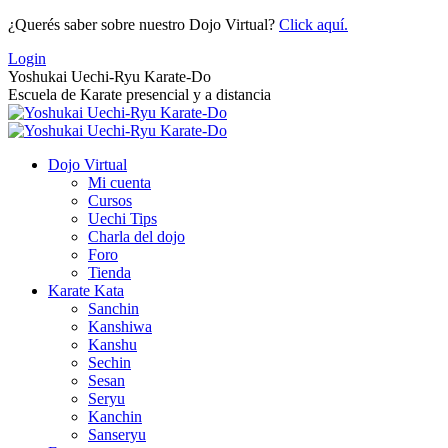
Saltar
¿Querés saber sobre nuestro Dojo Virtual?
Click aquí.
al
Login
contenido
Yoshukai Uechi-Ryu Karate-Do
Escuela de Karate presencial y a distancia
Dojo Virtual
Mi cuenta
Cursos
Uechi Tips
Charla del dojo
Foro
Tienda
Karate Kata
Sanchin
Kanshiwa
Kanshu
Sechin
Sesan
Seryu
Kanchin
Sanseryu