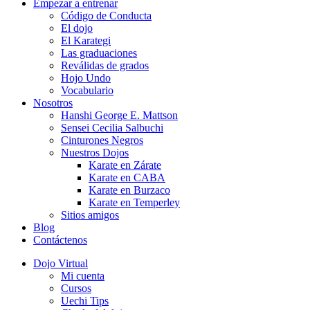
Empezar a entrenar
Código de Conducta
El dojo
El Karategi
Las graduaciones
Reválidas de grados
Hojo Undo
Vocabulario
Nosotros
Hanshi George E. Mattson
Sensei Cecilia Salbuchi
Cinturones Negros
Nuestros Dojos
Karate en Zárate
Karate en CABA
Karate en Burzaco
Karate en Temperley
Sitios amigos
Blog
Contáctenos
Dojo Virtual
Mi cuenta
Cursos
Uechi Tips