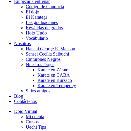
Empezar a entrenar
Código de Conducta
El dojo
El Karategi
Las graduaciones
Reválidas de grados
Hojo Undo
Vocabulario
Nosotros
Hanshi George E. Mattson
Sensei Cecilia Salbuchi
Cinturones Negros
Nuestros Dojos
Karate en Zárate
Karate en CABA
Karate en Burzaco
Karate en Temperley
Sitios amigos
Blog
Contáctenos
Dojo Virtual
Mi cuenta
Cursos
Uechi Tips