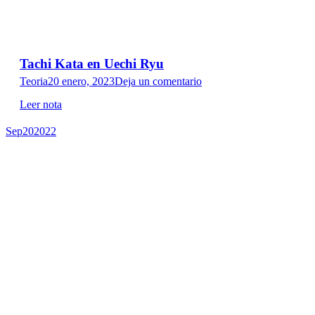
Tachi Kata en Uechi Ryu
Teoria
20 enero, 2023
Deja un comentario
Leer nota
Sep
20
2022