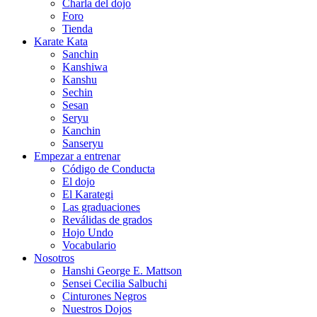
Charla del dojo
Foro
Tienda
Karate Kata
Sanchin
Kanshiwa
Kanshu
Sechin
Sesan
Seryu
Kanchin
Sanseryu
Empezar a entrenar
Código de Conducta
El dojo
El Karategi
Las graduaciones
Reválidas de grados
Hojo Undo
Vocabulario
Nosotros
Hanshi George E. Mattson
Sensei Cecilia Salbuchi
Cinturones Negros
Nuestros Dojos