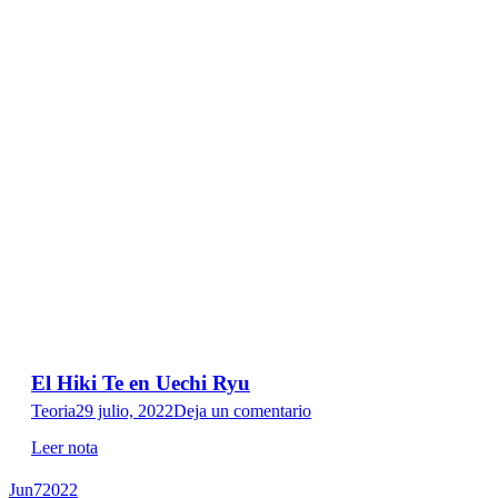
El Hiki Te en Uechi Ryu
Teoria
29 julio, 2022
Deja un comentario
Leer nota
Jun
7
2022