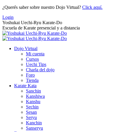
Saltar
¿Querés saber sobre nuestro Dojo Virtual?
Click aquí.
al
Login
contenido
Yoshukai Uechi-Ryu Karate-Do
Escuela de Karate presencial y a distancia
Dojo Virtual
Mi cuenta
Cursos
Uechi Tips
Charla del dojo
Foro
Tienda
Karate Kata
Sanchin
Kanshiwa
Kanshu
Sechin
Sesan
Seryu
Kanchin
Sanseryu