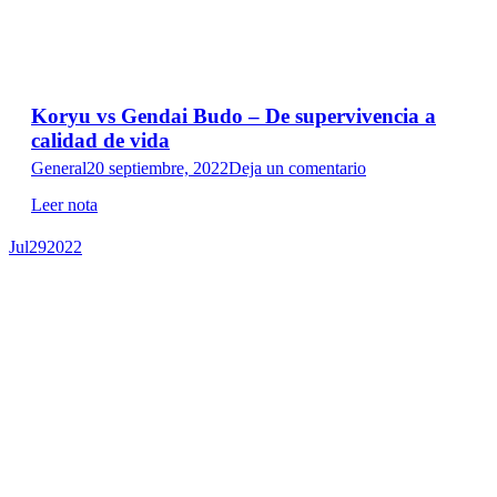
Koryu vs Gendai Budo – De supervivencia a
calidad de vida
General
20 septiembre, 2022
Deja un comentario
Leer nota
Jul
29
2022