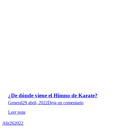
¿De dónde viene el Himno de Karate?
General
29 abril, 2022
Deja un comentario
Leer nota
Abr
26
2022