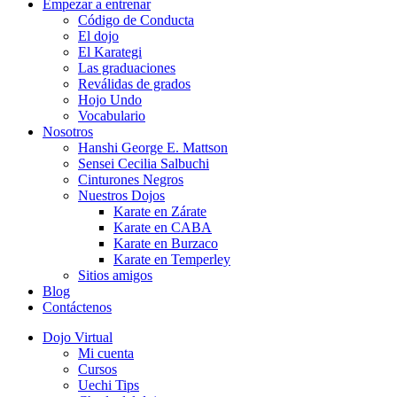
Empezar a entrenar
Código de Conducta
El dojo
El Karategi
Las graduaciones
Reválidas de grados
Hojo Undo
Vocabulario
Nosotros
Hanshi George E. Mattson
Sensei Cecilia Salbuchi
Cinturones Negros
Nuestros Dojos
Karate en Zárate
Karate en CABA
Karate en Burzaco
Karate en Temperley
Sitios amigos
Blog
Contáctenos
Dojo Virtual
Mi cuenta
Cursos
Uechi Tips