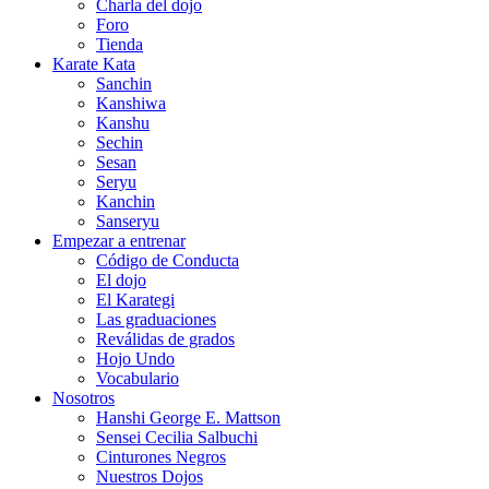
Charla del dojo
Foro
Tienda
Karate Kata
Sanchin
Kanshiwa
Kanshu
Sechin
Sesan
Seryu
Kanchin
Sanseryu
Empezar a entrenar
Código de Conducta
El dojo
El Karategi
Las graduaciones
Reválidas de grados
Hojo Undo
Vocabulario
Nosotros
Hanshi George E. Mattson
Sensei Cecilia Salbuchi
Cinturones Negros
Nuestros Dojos