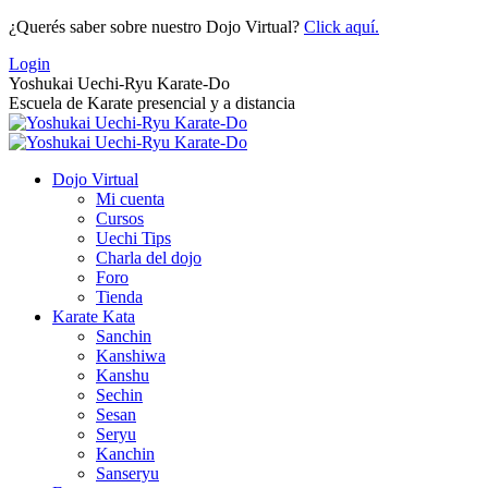
Saltar
¿Querés saber sobre nuestro Dojo Virtual?
Click aquí.
al
Login
contenido
Yoshukai Uechi-Ryu Karate-Do
Escuela de Karate presencial y a distancia
Dojo Virtual
Mi cuenta
Cursos
Uechi Tips
Charla del dojo
Foro
Tienda
Karate Kata
Sanchin
Kanshiwa
Kanshu
Sechin
Sesan
Seryu
Kanchin
Sanseryu