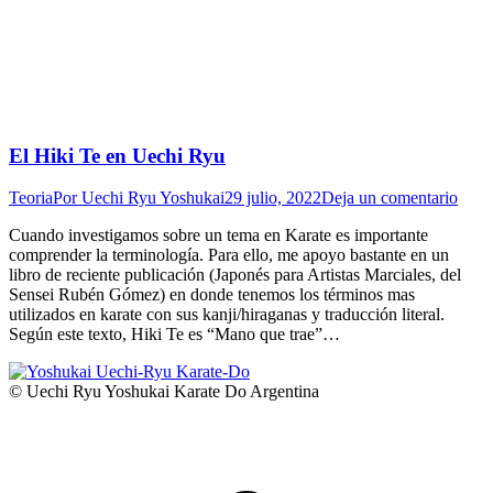
El Hiki Te en Uechi Ryu
Teoria
Por
Uechi Ryu Yoshukai
29 julio, 2022
Deja un comentario
Cuando investigamos sobre un tema en Karate es importante
comprender la terminología. Para ello, me apoyo bastante en un
libro de reciente publicación (Japonés para Artistas Marciales, del
Sensei Rubén Gómez) en donde tenemos los términos mas
utilizados en karate con sus kanji/hiraganas y traducción literal.
Según este texto, Hiki Te es “Mano que trae”…
© Uechi Ryu Yoshukai Karate Do Argentina
I
a
T