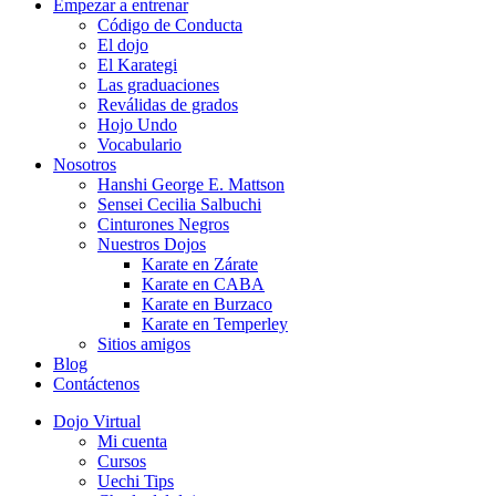
Empezar a entrenar
Código de Conducta
El dojo
El Karategi
Las graduaciones
Reválidas de grados
Hojo Undo
Vocabulario
Nosotros
Hanshi George E. Mattson
Sensei Cecilia Salbuchi
Cinturones Negros
Nuestros Dojos
Karate en Zárate
Karate en CABA
Karate en Burzaco
Karate en Temperley
Sitios amigos
Blog
Contáctenos
Dojo Virtual
Mi cuenta
Cursos
Uechi Tips