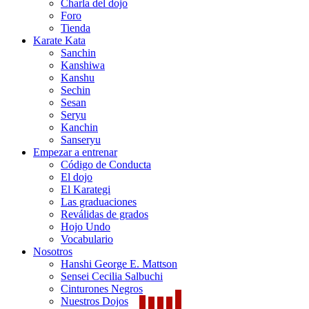
Charla del dojo
Foro
Tienda
Karate Kata
Sanchin
Kanshiwa
Kanshu
Sechin
Sesan
Seryu
Kanchin
Sanseryu
Empezar a entrenar
Código de Conducta
El dojo
El Karategi
Las graduaciones
Reválidas de grados
Hojo Undo
Vocabulario
Nosotros
Hanshi George E. Mattson
Sensei Cecilia Salbuchi
Cinturones Negros
Nuestros Dojos