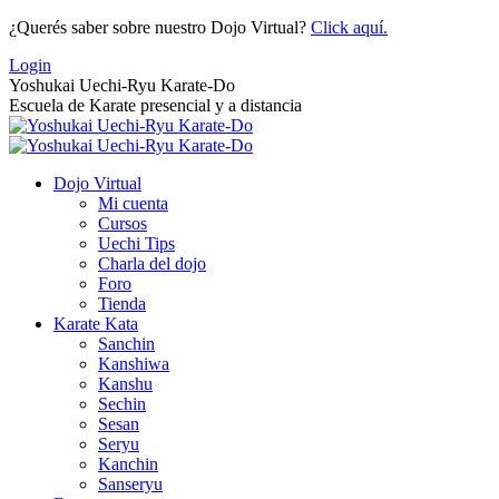
Saltar
¿Querés saber sobre nuestro Dojo Virtual?
Click aquí.
al
Login
contenido
Yoshukai Uechi-Ryu Karate-Do
Escuela de Karate presencial y a distancia
Dojo Virtual
Mi cuenta
Cursos
Uechi Tips
Charla del dojo
Foro
Tienda
Karate Kata
Sanchin
Kanshiwa
Kanshu
Sechin
Sesan
Seryu
Kanchin
Sanseryu