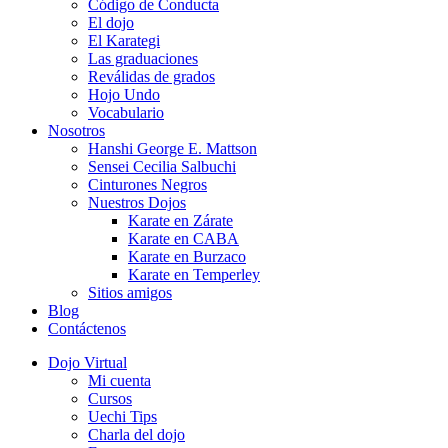
Código de Conducta
El dojo
El Karategi
Las graduaciones
Reválidas de grados
Hojo Undo
Vocabulario
Nosotros
Hanshi George E. Mattson
Sensei Cecilia Salbuchi
Cinturones Negros
Nuestros Dojos
Karate en Zárate
Karate en CABA
Karate en Burzaco
Karate en Temperley
Sitios amigos
Blog
Contáctenos
Dojo Virtual
Mi cuenta
Cursos
Uechi Tips
Charla del dojo