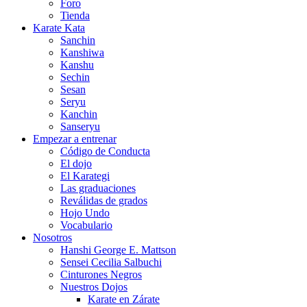
Foro
Tienda
Karate Kata
Sanchin
Kanshiwa
Kanshu
Sechin
Sesan
Seryu
Kanchin
Sanseryu
Empezar a entrenar
Código de Conducta
El dojo
El Karategi
Las graduaciones
Reválidas de grados
Hojo Undo
Vocabulario
Nosotros
Hanshi George E. Mattson
Sensei Cecilia Salbuchi
Cinturones Negros
Nuestros Dojos
Karate en Zárate