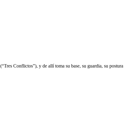
“Tres Conflictos”), y de allí toma su base, su guardia, su postura
I
a
T