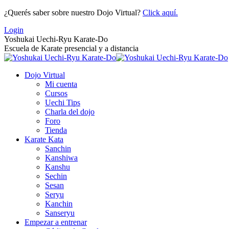
Saltar
¿Querés saber sobre nuestro Dojo Virtual?
Click aquí.
al
Login
contenido
Yoshukai Uechi-Ryu Karate-Do
Escuela de Karate presencial y a distancia
Dojo Virtual
Mi cuenta
Cursos
Uechi Tips
Charla del dojo
Foro
Tienda
Karate Kata
Sanchin
Kanshiwa
Kanshu
Sechin
Sesan
Seryu
Kanchin
Sanseryu
Empezar a entrenar