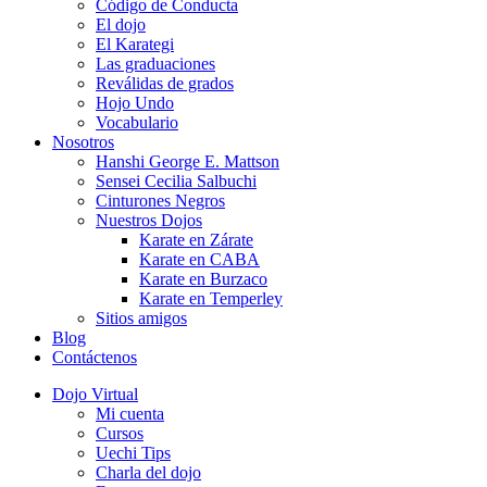
Código de Conducta
El dojo
El Karategi
Las graduaciones
Reválidas de grados
Hojo Undo
Vocabulario
Nosotros
Hanshi George E. Mattson
Sensei Cecilia Salbuchi
Cinturones Negros
Nuestros Dojos
Karate en Zárate
Karate en CABA
Karate en Burzaco
Karate en Temperley
Sitios amigos
Blog
Contáctenos
Dojo Virtual
Mi cuenta
Cursos
Uechi Tips
Charla del dojo