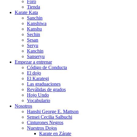
Foro
Tienda
Karate Kata
Sanchin
Kanshiwa
Kanshu
Sechin
Sesan
Seryu
Kanchin
Sanseryu
Empezar a entrenar
Código de Conducta
El dojo
El Karategi
Las graduaciones
Reválidas de grados
Hojo Undo
Vocabulario
Nosotros
Hanshi George E. Mattson
Sensei Cecilia Salbuchi
Cinturones Negros
Nuestros Dojos
Karate en Zárate