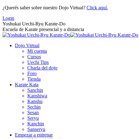
Saltar
¿Querés saber sobre nuestro Dojo Virtual?
Click aquí.
al
Login
contenido
Yoshukai Uechi-Ryu Karate-Do
Escuela de Karate presencial y a distancia
Dojo Virtual
Mi cuenta
Cursos
Uechi Tips
Charla del dojo
Foro
Tienda
Karate Kata
Sanchin
Kanshiwa
Kanshu
Sechin
Sesan
Seryu
Kanchin
Sanseryu
Empezar a entrenar