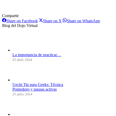
Compartir
Share
Share
Share
Share on Facebook
Share on X
Share on WhatsApp
on
on
on
Blog del Dojo Virtual
Facebook
X
WhatsAp
La importancia de practicar…
25 abril, 2024
Uechi Tip para Geeks: Técnica
Pomodoro y pausas activas
25 julio, 2024