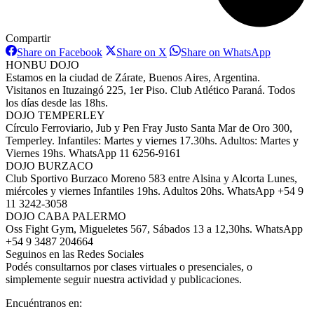
Compartir
Share
Share
Share
Share on Facebook
Share on X
Share on WhatsApp
on
on
on
HONBU DOJO
Facebook
X
WhatsAp
Estamos en la ciudad de Zárate, Buenos Aires, Argentina.
Visitanos en Ituzaingó 225, 1er Piso. Club Atlético Paraná. Todos
los días desde las 18hs.
DOJO TEMPERLEY
Círculo Ferroviario, Jub y Pen Fray Justo Santa Mar de Oro 300,
Temperley. Infantiles: Martes y viernes 17.30hs. Adultos: Martes y
Viernes 19hs. WhatsApp 11 6256-9161
DOJO BURZACO
Club Sportivo Burzaco Moreno 583 entre Alsina y Alcorta Lunes,
miércoles y viernes Infantiles 19hs. Adultos 20hs. WhatsApp +54 9
11 3242-3058
DOJO CABA PALERMO
Oss Fight Gym, Migueletes 567, Sábados 13 a 12,30hs. WhatsApp
+54 9 3487 204664
Seguinos en las Redes Sociales
Podés consultarnos por clases virtuales o presenciales, o
simplemente seguir nuestra actividad y publicaciones.
Encuéntranos en: