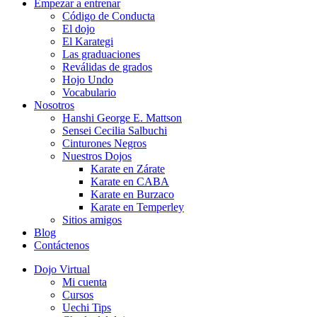
Empezar a entrenar
Código de Conducta
El dojo
El Karategi
Las graduaciones
Reválidas de grados
Hojo Undo
Vocabulario
Nosotros
Hanshi George E. Mattson
Sensei Cecilia Salbuchi
Cinturones Negros
Nuestros Dojos
Karate en Zárate
Karate en CABA
Karate en Burzaco
Karate en Temperley
Sitios amigos
Blog
Contáctenos
Dojo Virtual
Mi cuenta
Cursos
Uechi Tips