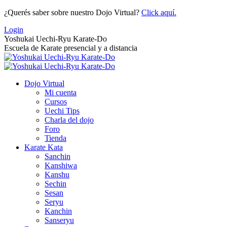
Saltar
¿Querés saber sobre nuestro Dojo Virtual?
Click aquí.
al
Login
contenido
Yoshukai Uechi-Ryu Karate-Do
Escuela de Karate presencial y a distancia
Dojo Virtual
Mi cuenta
Cursos
Uechi Tips
Charla del dojo
Foro
Tienda
Karate Kata
Sanchin
Kanshiwa
Kanshu
Sechin
Sesan
Seryu
Kanchin
Sanseryu