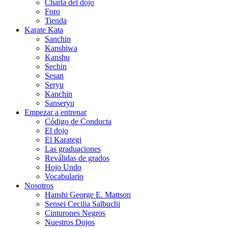
Charla del dojo
Foro
Tienda
Karate Kata
Sanchin
Kanshiwa
Kanshu
Sechin
Sesan
Seryu
Kanchin
Sanseryu
Empezar a entrenar
Código de Conducta
El dojo
El Karategi
Las graduaciones
Reválidas de grados
Hojo Undo
Vocabulario
Nosotros
Hanshi George E. Mattson
Sensei Cecilia Salbuchi
Cinturones Negros
Nuestros Dojos