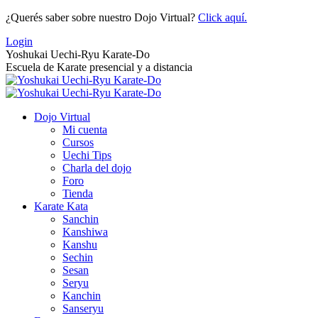
Saltar
¿Querés saber sobre nuestro Dojo Virtual?
Click aquí.
al
Login
contenido
Yoshukai Uechi-Ryu Karate-Do
Escuela de Karate presencial y a distancia
Dojo Virtual
Mi cuenta
Cursos
Uechi Tips
Charla del dojo
Foro
Tienda
Karate Kata
Sanchin
Kanshiwa
Kanshu
Sechin
Sesan
Seryu
Kanchin
Sanseryu