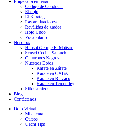
Empezar a entrenar
Código de Conducta
El dojo
El Karategi
Las graduaciones
Reválidas de grados
Hojo Undo
Vocabulario
Nosotros
Hanshi George E. Mattson
Sensei Cecilia Salbuchi
Cinturones Negros
Nuestros Dojos
Karate en Zárate
Karate en CABA
Karate en Burzaco
Karate en Temperley
Sitios amigos
Blog
Contáctenos
Dojo Virtual
Mi cuenta
Cursos
Uechi Tips