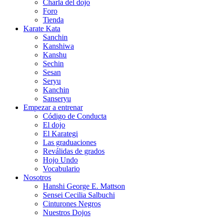
Charla del dojo
Foro
Tienda
Karate Kata
Sanchin
Kanshiwa
Kanshu
Sechin
Sesan
Seryu
Kanchin
Sanseryu
Empezar a entrenar
Código de Conducta
El dojo
El Karategi
Las graduaciones
Reválidas de grados
Hojo Undo
Vocabulario
Nosotros
Hanshi George E. Mattson
Sensei Cecilia Salbuchi
Cinturones Negros
Nuestros Dojos