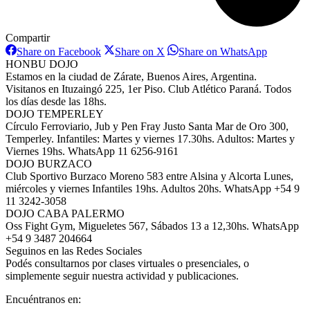
Compartir
Share
Share
Share
Share on Facebook
Share on X
Share on WhatsApp
on
on
on
HONBU DOJO
Facebook
X
WhatsAp
Estamos en la ciudad de Zárate, Buenos Aires, Argentina.
Visitanos en Ituzaingó 225, 1er Piso. Club Atlético Paraná. Todos
los días desde las 18hs.
DOJO TEMPERLEY
Círculo Ferroviario, Jub y Pen Fray Justo Santa Mar de Oro 300,
Temperley. Infantiles: Martes y viernes 17.30hs. Adultos: Martes y
Viernes 19hs. WhatsApp 11 6256-9161
DOJO BURZACO
Club Sportivo Burzaco Moreno 583 entre Alsina y Alcorta Lunes,
miércoles y viernes Infantiles 19hs. Adultos 20hs. WhatsApp +54 9
11 3242-3058
DOJO CABA PALERMO
Oss Fight Gym, Migueletes 567, Sábados 13 a 12,30hs. WhatsApp
+54 9 3487 204664
Seguinos en las Redes Sociales
Podés consultarnos por clases virtuales o presenciales, o
simplemente seguir nuestra actividad y publicaciones.
Encuéntranos en: