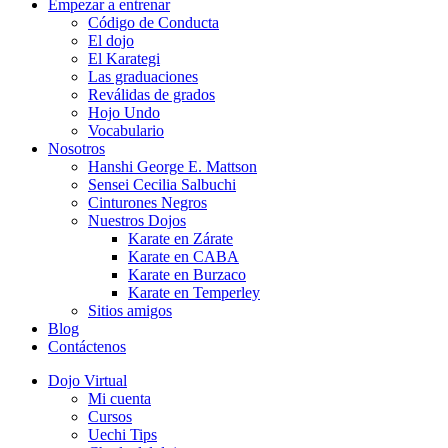
Empezar a entrenar
Código de Conducta
El dojo
El Karategi
Las graduaciones
Reválidas de grados
Hojo Undo
Vocabulario
Nosotros
Hanshi George E. Mattson
Sensei Cecilia Salbuchi
Cinturones Negros
Nuestros Dojos
Karate en Zárate
Karate en CABA
Karate en Burzaco
Karate en Temperley
Sitios amigos
Blog
Contáctenos
Dojo Virtual
Mi cuenta
Cursos
Uechi Tips