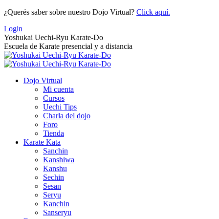
Saltar
¿Querés saber sobre nuestro Dojo Virtual?
Click aquí.
al
Login
contenido
Yoshukai Uechi-Ryu Karate-Do
Escuela de Karate presencial y a distancia
Dojo Virtual
Mi cuenta
Cursos
Uechi Tips
Charla del dojo
Foro
Tienda
Karate Kata
Sanchin
Kanshiwa
Kanshu
Sechin
Sesan
Seryu
Kanchin
Sanseryu