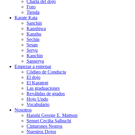
Charla del dojo
Foro
Tienda
Karate Kata
Sanchin
Kanshiwa
Kanshu
Sechin
Sesan
Seryu
Kanchin
Sanseryu
Empezar a entrenar
Código de Conducta
El dojo
El Karategi
Las graduaciones
Reválidas de grados
Hojo Undo
Vocabulario
Nosotros
Hanshi George E. Mattson
Sensei Cecilia Salbuchi
Cinturones Negros
Nuestros Dojos