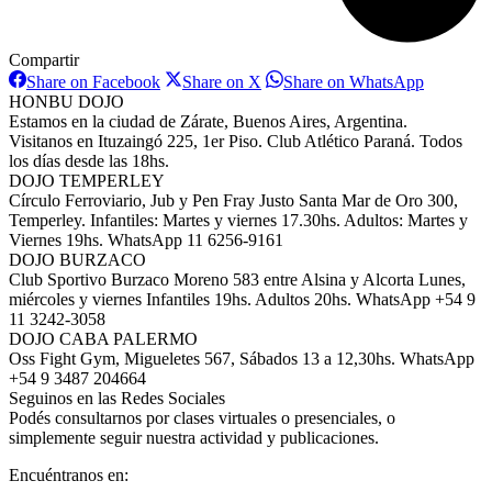
Compartir
Share
Share
Share
Share on Facebook
Share on X
Share on WhatsApp
on
on
on
HONBU DOJO
Facebook
X
WhatsAp
Estamos en la ciudad de Zárate, Buenos Aires, Argentina.
Visitanos en Ituzaingó 225, 1er Piso. Club Atlético Paraná. Todos
los días desde las 18hs.
DOJO TEMPERLEY
Círculo Ferroviario, Jub y Pen Fray Justo Santa Mar de Oro 300,
Temperley. Infantiles: Martes y viernes 17.30hs. Adultos: Martes y
Viernes 19hs. WhatsApp 11 6256-9161
DOJO BURZACO
Club Sportivo Burzaco Moreno 583 entre Alsina y Alcorta Lunes,
miércoles y viernes Infantiles 19hs. Adultos 20hs. WhatsApp +54 9
11 3242-3058
DOJO CABA PALERMO
Oss Fight Gym, Migueletes 567, Sábados 13 a 12,30hs. WhatsApp
+54 9 3487 204664
Seguinos en las Redes Sociales
Podés consultarnos por clases virtuales o presenciales, o
simplemente seguir nuestra actividad y publicaciones.
Encuéntranos en: