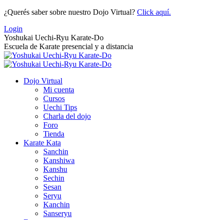
Saltar
¿Querés saber sobre nuestro Dojo Virtual?
Click aquí.
al
Login
contenido
Yoshukai Uechi-Ryu Karate-Do
Escuela de Karate presencial y a distancia
Dojo Virtual
Mi cuenta
Cursos
Uechi Tips
Charla del dojo
Foro
Tienda
Karate Kata
Sanchin
Kanshiwa
Kanshu
Sechin
Sesan
Seryu
Kanchin
Sanseryu