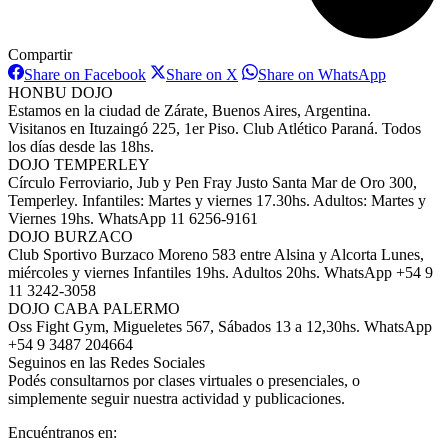
Compartir
Share
Share
Share
Share on Facebook
Share on X
Share on WhatsApp
on
on
on
HONBU DOJO
Facebook
X
WhatsAp
Estamos en la ciudad de Zárate, Buenos Aires, Argentina.
Visitanos en Ituzaingó 225, 1er Piso. Club Atlético Paraná. Todos
los días desde las 18hs.
DOJO TEMPERLEY
Círculo Ferroviario, Jub y Pen Fray Justo Santa Mar de Oro 300,
Temperley. Infantiles: Martes y viernes 17.30hs. Adultos: Martes y
Viernes 19hs. WhatsApp 11 6256-9161
DOJO BURZACO
Club Sportivo Burzaco Moreno 583 entre Alsina y Alcorta Lunes,
miércoles y viernes Infantiles 19hs. Adultos 20hs. WhatsApp +54 9
11 3242-3058
DOJO CABA PALERMO
Oss Fight Gym, Migueletes 567, Sábados 13 a 12,30hs. WhatsApp
+54 9 3487 204664
Seguinos en las Redes Sociales
Podés consultarnos por clases virtuales o presenciales, o
simplemente seguir nuestra actividad y publicaciones.
Encuéntranos en: