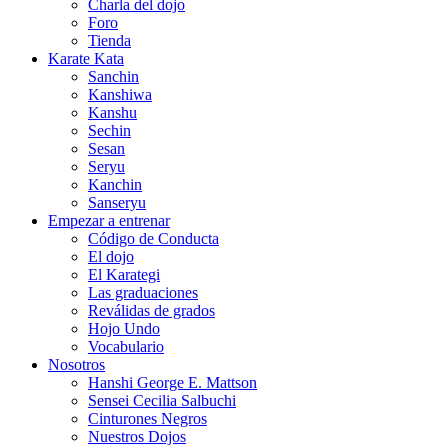
Charla del dojo
Foro
Tienda
Karate Kata
Sanchin
Kanshiwa
Kanshu
Sechin
Sesan
Seryu
Kanchin
Sanseryu
Empezar a entrenar
Código de Conducta
El dojo
El Karategi
Las graduaciones
Reválidas de grados
Hojo Undo
Vocabulario
Nosotros
Hanshi George E. Mattson
Sensei Cecilia Salbuchi
Cinturones Negros
Nuestros Dojos