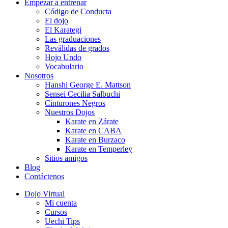
Empezar a entrenar
Código de Conducta
El dojo
El Karategi
Las graduaciones
Reválidas de grados
Hojo Undo
Vocabulario
Nosotros
Hanshi George E. Mattson
Sensei Cecilia Salbuchi
Cinturones Negros
Nuestros Dojos
Karate en Zárate
Karate en CABA
Karate en Burzaco
Karate en Temperley
Sitios amigos
Blog
Contáctenos
Dojo Virtual
Mi cuenta
Cursos
Uechi Tips