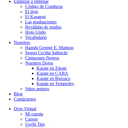
Empezar a entrenar
Código de Conducta
El dojo
El Karategi
Las graduaciones
Reválidas de grados
Hojo Undo
Vocabulario
Nosotros
Hanshi George E. Mattson
Sensei Cecilia Salbuchi
Cinturones Negros
Nuestros Dojos
Karate en Zárate
Karate en CABA
Karate en Burzaco
Karate en Temperley
Sitios amigos
Blog
Contáctenos
Dojo Virtual
Mi cuenta
Cursos
Uechi Tips