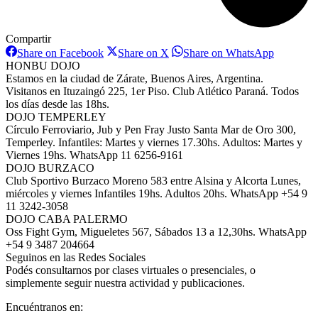
Compartir
Share
Share
Share
Share on Facebook
Share on X
Share on WhatsApp
on
on
on
HONBU DOJO
Facebook
X
WhatsAp
Estamos en la ciudad de Zárate, Buenos Aires, Argentina.
Visitanos en Ituzaingó 225, 1er Piso. Club Atlético Paraná. Todos
los días desde las 18hs.
DOJO TEMPERLEY
Círculo Ferroviario, Jub y Pen Fray Justo Santa Mar de Oro 300,
Temperley. Infantiles: Martes y viernes 17.30hs. Adultos: Martes y
Viernes 19hs. WhatsApp 11 6256-9161
DOJO BURZACO
Club Sportivo Burzaco Moreno 583 entre Alsina y Alcorta Lunes,
miércoles y viernes Infantiles 19hs. Adultos 20hs. WhatsApp +54 9
11 3242-3058
DOJO CABA PALERMO
Oss Fight Gym, Migueletes 567, Sábados 13 a 12,30hs. WhatsApp
+54 9 3487 204664
Seguinos en las Redes Sociales
Podés consultarnos por clases virtuales o presenciales, o
simplemente seguir nuestra actividad y publicaciones.
Encuéntranos en: