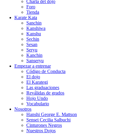
Charla del dojo
Foro
Tienda
Karate Kata
Sanchin
Kanshiwa
Kanshu
Sechin
Sesan
Seryu
Kanchin
Sanseryu
Empezar a entrenar
Código de Conducta
El dojo
El Karategi
Las graduaciones
Reválidas de grados
Hojo Undo
Vocabulario
Nosotros
Hanshi George E. Mattson
Sensei Cecilia Salbuchi
Cinturones Negros
Nuestros Dojos