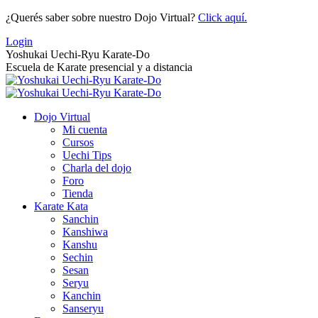
Saltar
¿Querés saber sobre nuestro Dojo Virtual?
Click aquí.
al
Login
contenido
Yoshukai Uechi-Ryu Karate-Do
Escuela de Karate presencial y a distancia
Dojo Virtual
Mi cuenta
Cursos
Uechi Tips
Charla del dojo
Foro
Tienda
Karate Kata
Sanchin
Kanshiwa
Kanshu
Sechin
Sesan
Seryu
Kanchin
Sanseryu