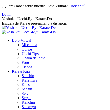
Saltar
¿Querés saber sobre nuestro Dojo Virtual?
Click aquí.
al
Login
contenido
Yoshukai Uechi-Ryu Karate-Do
Escuela de Karate presencial y a distancia
Dojo Virtual
Mi cuenta
Cursos
Uechi Tips
Charla del dojo
Foro
Tienda
Karate Kata
Sanchin
Kanshiwa
Kanshu
Sechin
Sesan
Seryu
Kanchin
Sanseryu