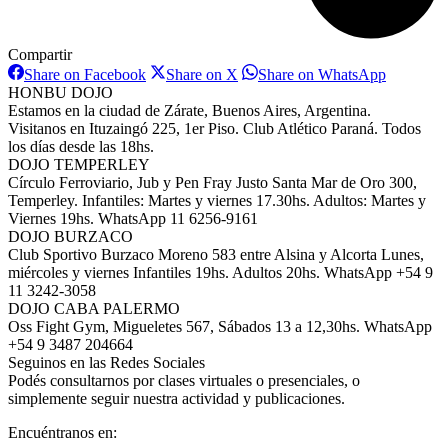
Compartir
Share
Share
Share
Share on Facebook
Share on X
Share on WhatsApp
on
on
on
HONBU DOJO
Facebook
X
WhatsAp
Estamos en la ciudad de Zárate, Buenos Aires, Argentina.
Visitanos en Ituzaingó 225, 1er Piso. Club Atlético Paraná. Todos
los días desde las 18hs.
DOJO TEMPERLEY
Círculo Ferroviario, Jub y Pen Fray Justo Santa Mar de Oro 300,
Temperley. Infantiles: Martes y viernes 17.30hs. Adultos: Martes y
Viernes 19hs. WhatsApp 11 6256-9161
DOJO BURZACO
Club Sportivo Burzaco Moreno 583 entre Alsina y Alcorta Lunes,
miércoles y viernes Infantiles 19hs. Adultos 20hs. WhatsApp +54 9
11 3242-3058
DOJO CABA PALERMO
Oss Fight Gym, Migueletes 567, Sábados 13 a 12,30hs. WhatsApp
+54 9 3487 204664
Seguinos en las Redes Sociales
Podés consultarnos por clases virtuales o presenciales, o
simplemente seguir nuestra actividad y publicaciones.
Encuéntranos en: