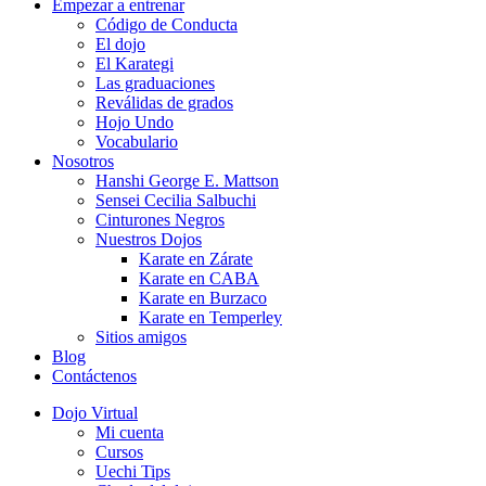
Empezar a entrenar
Código de Conducta
El dojo
El Karategi
Las graduaciones
Reválidas de grados
Hojo Undo
Vocabulario
Nosotros
Hanshi George E. Mattson
Sensei Cecilia Salbuchi
Cinturones Negros
Nuestros Dojos
Karate en Zárate
Karate en CABA
Karate en Burzaco
Karate en Temperley
Sitios amigos
Blog
Contáctenos
Dojo Virtual
Mi cuenta
Cursos
Uechi Tips