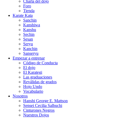
Charla del dojo
Foro
Tienda
Karate Kata
Sanchin
Kanshiwa
Kanshu
Sechin
Sesan
Seryu
Kanchin
Sanseryu
Empezar a entrenar
Código de Conducta
El dojo
El Karategi
Las graduaciones
Reválidas de grados
Hojo Undo
Vocabulario
Nosotros
Hanshi George E. Mattson
Sensei Cecilia Salbuchi
Cinturones Negros
Nuestros Dojos