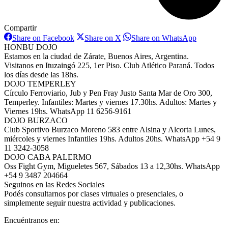
Compartir
Share
Share
Share
Share on Facebook
Share on X
Share on WhatsApp
on
on
on
HONBU DOJO
Facebook
X
WhatsAp
Estamos en la ciudad de Zárate, Buenos Aires, Argentina.
Visitanos en Ituzaingó 225, 1er Piso. Club Atlético Paraná. Todos
los días desde las 18hs.
DOJO TEMPERLEY
Círculo Ferroviario, Jub y Pen Fray Justo Santa Mar de Oro 300,
Temperley. Infantiles: Martes y viernes 17.30hs. Adultos: Martes y
Viernes 19hs. WhatsApp 11 6256-9161
DOJO BURZACO
Club Sportivo Burzaco Moreno 583 entre Alsina y Alcorta Lunes,
miércoles y viernes Infantiles 19hs. Adultos 20hs. WhatsApp +54 9
11 3242-3058
DOJO CABA PALERMO
Oss Fight Gym, Migueletes 567, Sábados 13 a 12,30hs. WhatsApp
+54 9 3487 204664
Seguinos en las Redes Sociales
Podés consultarnos por clases virtuales o presenciales, o
simplemente seguir nuestra actividad y publicaciones.
Encuéntranos en: