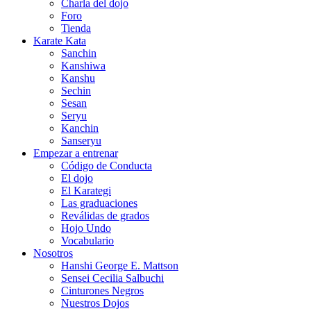
Charla del dojo
Foro
Tienda
Karate Kata
Sanchin
Kanshiwa
Kanshu
Sechin
Sesan
Seryu
Kanchin
Sanseryu
Empezar a entrenar
Código de Conducta
El dojo
El Karategi
Las graduaciones
Reválidas de grados
Hojo Undo
Vocabulario
Nosotros
Hanshi George E. Mattson
Sensei Cecilia Salbuchi
Cinturones Negros
Nuestros Dojos