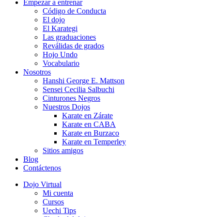
Empezar a entrenar
Código de Conducta
El dojo
El Karategi
Las graduaciones
Reválidas de grados
Hojo Undo
Vocabulario
Nosotros
Hanshi George E. Mattson
Sensei Cecilia Salbuchi
Cinturones Negros
Nuestros Dojos
Karate en Zárate
Karate en CABA
Karate en Burzaco
Karate en Temperley
Sitios amigos
Blog
Contáctenos
Dojo Virtual
Mi cuenta
Cursos
Uechi Tips