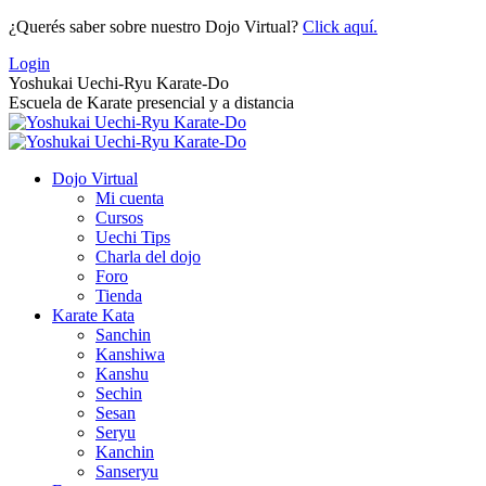
Saltar
¿Querés saber sobre nuestro Dojo Virtual?
Click aquí.
al
Login
contenido
Yoshukai Uechi-Ryu Karate-Do
Escuela de Karate presencial y a distancia
Dojo Virtual
Mi cuenta
Cursos
Uechi Tips
Charla del dojo
Foro
Tienda
Karate Kata
Sanchin
Kanshiwa
Kanshu
Sechin
Sesan
Seryu
Kanchin
Sanseryu