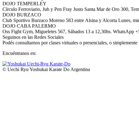
DOJO TEMPERLEY
Círculo Ferroviario, Jub y Pen Fray Justo Santa Mar de Oro 300, Tem
DOJO BURZACO
Club Sportivo Burzaco Moreno 583 entre Alsina y Alcorta Lunes, mié
DOJO CABA PALERMO
Oss Fight Gym, Migueletes 567, Sábados 13 a 12,30hs. WhatsApp 
Seguinos en las Redes Sociales
Podés consultarnos por clases virtuales o presenciales, o simplemente 
Encuéntranos en:
Facebook
YouTube
Instagram
Whatsapp
page
page
page
page
© Uechi Ryu Yoshukai Karate Do Argentina
opens
opens
opens
opens
in
in
in
in
new
new
new
new
window
window
window
window