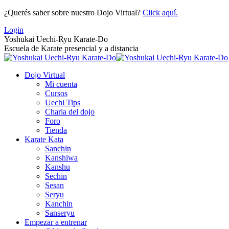
Saltar
¿Querés saber sobre nuestro Dojo Virtual?
Click aquí.
al
Login
contenido
Yoshukai Uechi-Ryu Karate-Do
Escuela de Karate presencial y a distancia
Dojo Virtual
Mi cuenta
Cursos
Uechi Tips
Charla del dojo
Foro
Tienda
Karate Kata
Sanchin
Kanshiwa
Kanshu
Sechin
Sesan
Seryu
Kanchin
Sanseryu
Empezar a entrenar