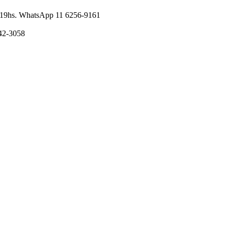
nes 19hs. WhatsApp 11 6256-9161
242-3058
I
a
T