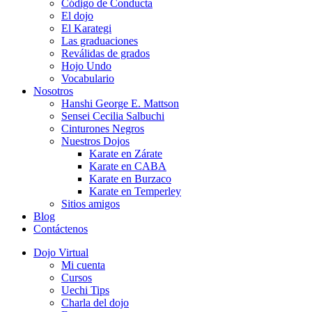
Código de Conducta
El dojo
El Karategi
Las graduaciones
Reválidas de grados
Hojo Undo
Vocabulario
Nosotros
Hanshi George E. Mattson
Sensei Cecilia Salbuchi
Cinturones Negros
Nuestros Dojos
Karate en Zárate
Karate en CABA
Karate en Burzaco
Karate en Temperley
Sitios amigos
Blog
Contáctenos
Dojo Virtual
Mi cuenta
Cursos
Uechi Tips
Charla del dojo