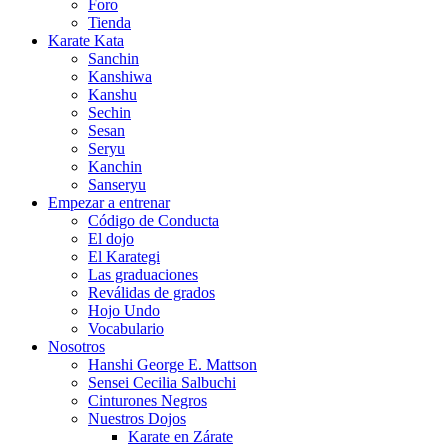
Foro
Tienda
Karate Kata
Sanchin
Kanshiwa
Kanshu
Sechin
Sesan
Seryu
Kanchin
Sanseryu
Empezar a entrenar
Código de Conducta
El dojo
El Karategi
Las graduaciones
Reválidas de grados
Hojo Undo
Vocabulario
Nosotros
Hanshi George E. Mattson
Sensei Cecilia Salbuchi
Cinturones Negros
Nuestros Dojos
Karate en Zárate