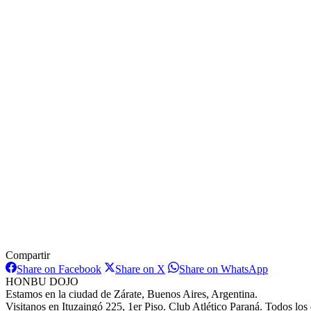
Compartir
Share
Share
Share
Share on Facebook
Share on X
Share on WhatsApp
on
on
on
HONBU DOJO
Facebook
X
WhatsAp
Estamos en la ciudad de Zárate, Buenos Aires, Argentina.
Visitanos en Ituzaingó 225, 1er Piso. Club Atlético Paraná. Todos los 