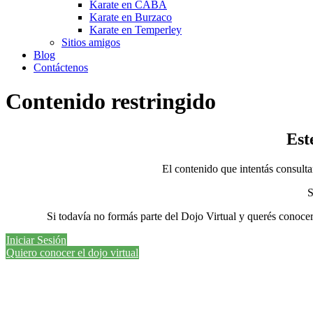
Karate en CABA
Karate en Burzaco
Karate en Temperley
Sitios amigos
Blog
Contáctenos
Contenido restringido
Est
El contenido que intentás consult
S
Si todavía no formás parte del Dojo Virtual y querés conoce
Iniciar Sesión
Quiero conocer el dojo virtual