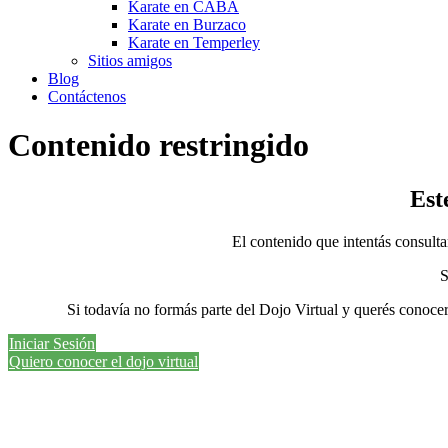
Karate en CABA
Karate en Burzaco
Karate en Temperley
Sitios amigos
Blog
Contáctenos
Contenido restringido
Est
El contenido que intentás consult
S
Si todavía no formás parte del Dojo Virtual y querés conoce
Iniciar Sesión
Quiero conocer el dojo virtual