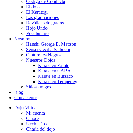
Código de Conducta
El dojo
El Karategi
Las graduaciones
Reválidas de grados
Hojo Undo
Vocabulario
Nosotros
Hanshi George E. Mattson
Sensei Cecilia Salbuchi
Cinturones Negros
Nuestros Dojos
Karate en Zárate
Karate en CABA
Karate en Burzaco
Karate en Temperley
Sitios amigos
Blog
Contáctenos
Dojo Virtual
Mi cuenta
Cursos
Uechi Tips
Charla del dojo