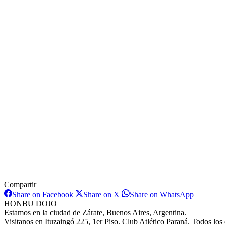
Compartir
Share
Share
Share
Share on Facebook
Share on X
Share on WhatsApp
on
on
on
HONBU DOJO
Facebook
X
WhatsAp
Estamos en la ciudad de Zárate, Buenos Aires, Argentina.
Visitanos en Ituzaingó 225, 1er Piso. Club Atlético Paraná. Todos los 