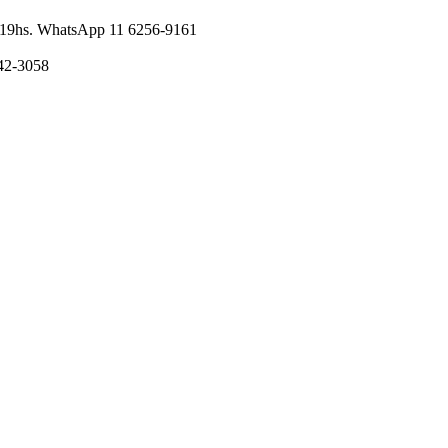
nes 19hs. WhatsApp 11 6256-9161
242-3058
I
a
T