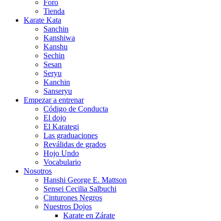
Foro
Tienda
Karate Kata
Sanchin
Kanshiwa
Kanshu
Sechin
Sesan
Seryu
Kanchin
Sanseryu
Empezar a entrenar
Código de Conducta
El dojo
El Karategi
Las graduaciones
Reválidas de grados
Hojo Undo
Vocabulario
Nosotros
Hanshi George E. Mattson
Sensei Cecilia Salbuchi
Cinturones Negros
Nuestros Dojos
Karate en Zárate