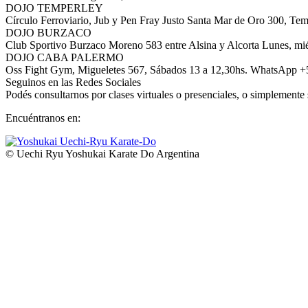
DOJO TEMPERLEY
Círculo Ferroviario, Jub y Pen Fray Justo Santa Mar de Oro 300, Tem
DOJO BURZACO
Club Sportivo Burzaco Moreno 583 entre Alsina y Alcorta Lunes, mié
DOJO CABA PALERMO
Oss Fight Gym, Migueletes 567, Sábados 13 a 12,30hs. WhatsApp 
Seguinos en las Redes Sociales
Podés consultarnos por clases virtuales o presenciales, o simplemente 
Encuéntranos en:
Facebook
YouTube
Instagram
Whatsapp
page
page
page
page
© Uechi Ryu Yoshukai Karate Do Argentina
opens
opens
opens
opens
in
in
in
in
new
new
new
new
window
window
window
window