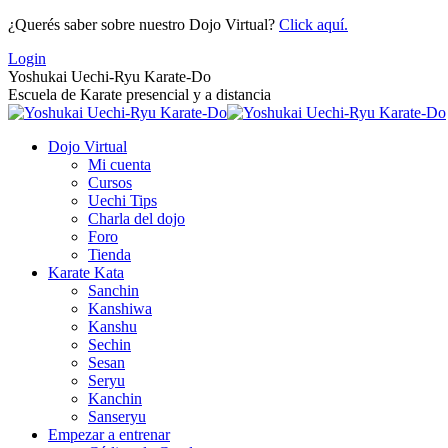
Saltar
¿Querés saber sobre nuestro Dojo Virtual?
Click aquí.
al
Login
contenido
Yoshukai Uechi-Ryu Karate-Do
Escuela de Karate presencial y a distancia
Dojo Virtual
Mi cuenta
Cursos
Uechi Tips
Charla del dojo
Foro
Tienda
Karate Kata
Sanchin
Kanshiwa
Kanshu
Sechin
Sesan
Seryu
Kanchin
Sanseryu
Empezar a entrenar