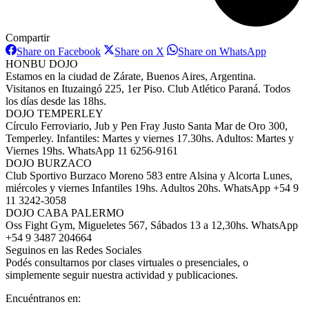
Compartir
Share
Share
Share
Share on Facebook
Share on X
Share on WhatsApp
on
on
on
HONBU DOJO
Facebook
X
WhatsAp
Estamos en la ciudad de Zárate, Buenos Aires, Argentina.
Visitanos en Ituzaingó 225, 1er Piso. Club Atlético Paraná. Todos
los días desde las 18hs.
DOJO TEMPERLEY
Círculo Ferroviario, Jub y Pen Fray Justo Santa Mar de Oro 300,
Temperley. Infantiles: Martes y viernes 17.30hs. Adultos: Martes y
Viernes 19hs. WhatsApp 11 6256-9161
DOJO BURZACO
Club Sportivo Burzaco Moreno 583 entre Alsina y Alcorta Lunes,
miércoles y viernes Infantiles 19hs. Adultos 20hs. WhatsApp +54 9
11 3242-3058
DOJO CABA PALERMO
Oss Fight Gym, Migueletes 567, Sábados 13 a 12,30hs. WhatsApp
+54 9 3487 204664
Seguinos en las Redes Sociales
Podés consultarnos por clases virtuales o presenciales, o
simplemente seguir nuestra actividad y publicaciones.
Encuéntranos en: