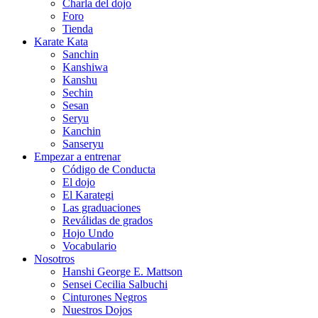
Charla del dojo
Foro
Tienda
Karate Kata
Sanchin
Kanshiwa
Kanshu
Sechin
Sesan
Seryu
Kanchin
Sanseryu
Empezar a entrenar
Código de Conducta
El dojo
El Karategi
Las graduaciones
Reválidas de grados
Hojo Undo
Vocabulario
Nosotros
Hanshi George E. Mattson
Sensei Cecilia Salbuchi
Cinturones Negros
Nuestros Dojos