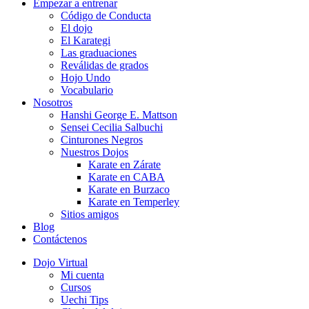
Empezar a entrenar
Código de Conducta
El dojo
El Karategi
Las graduaciones
Reválidas de grados
Hojo Undo
Vocabulario
Nosotros
Hanshi George E. Mattson
Sensei Cecilia Salbuchi
Cinturones Negros
Nuestros Dojos
Karate en Zárate
Karate en CABA
Karate en Burzaco
Karate en Temperley
Sitios amigos
Blog
Contáctenos
Dojo Virtual
Mi cuenta
Cursos
Uechi Tips