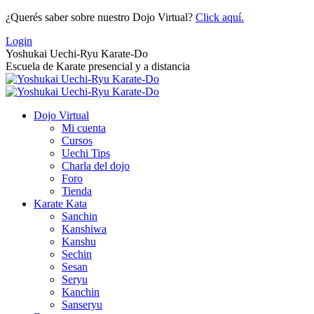
Saltar
¿Querés saber sobre nuestro Dojo Virtual?
Click aquí.
al
Login
contenido
Yoshukai Uechi-Ryu Karate-Do
Escuela de Karate presencial y a distancia
Dojo Virtual
Mi cuenta
Cursos
Uechi Tips
Charla del dojo
Foro
Tienda
Karate Kata
Sanchin
Kanshiwa
Kanshu
Sechin
Sesan
Seryu
Kanchin
Sanseryu