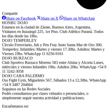
Compartir
Share
Share
Share
Share on Facebook
Share on X
Share on WhatsApp
on
on
on
HONBU DOJO
Facebook
X
WhatsAp
Estamos en la ciudad de Zárate, Buenos Aires, Argentina.
Visitanos en Ituzaingó 225, 1er Piso. Club Atlético Paraná. Todos
los días desde las 18hs.
DOJO TEMPERLEY
Círculo Ferroviario, Jub y Pen Fray Justo Santa Mar de Oro 300,
Temperley. Infantiles: Martes y viernes 17.30hs. Adultos: Martes y
Viernes 19hs. WhatsApp 11 6256-9161
DOJO BURZACO
Club Sportivo Burzaco Moreno 583 entre Alsina y Alcorta Lunes,
miércoles y viernes Infantiles 19hs. Adultos 20hs. WhatsApp +54 9
11 3242-3058
DOJO CABA PALERMO
Oss Fight Gym, Migueletes 567, Sábados 13 a 12,30hs. WhatsApp
+54 9 3487 204664
Seguinos en las Redes Sociales
Podés consultarnos por clases virtuales o presenciales, o
simplemente seguir nuestra actividad y publicaciones.
Encuéntranos en: