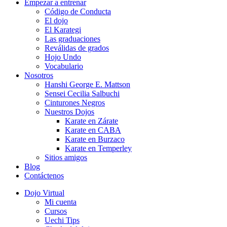
Empezar a entrenar
Código de Conducta
El dojo
El Karategi
Las graduaciones
Reválidas de grados
Hojo Undo
Vocabulario
Nosotros
Hanshi George E. Mattson
Sensei Cecilia Salbuchi
Cinturones Negros
Nuestros Dojos
Karate en Zárate
Karate en CABA
Karate en Burzaco
Karate en Temperley
Sitios amigos
Blog
Contáctenos
Dojo Virtual
Mi cuenta
Cursos
Uechi Tips