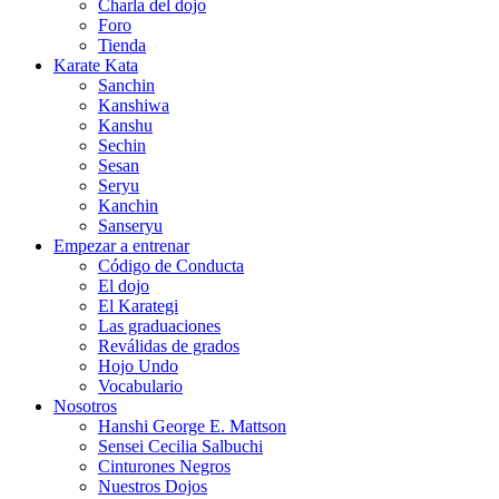
Charla del dojo
Foro
Tienda
Karate Kata
Sanchin
Kanshiwa
Kanshu
Sechin
Sesan
Seryu
Kanchin
Sanseryu
Empezar a entrenar
Código de Conducta
El dojo
El Karategi
Las graduaciones
Reválidas de grados
Hojo Undo
Vocabulario
Nosotros
Hanshi George E. Mattson
Sensei Cecilia Salbuchi
Cinturones Negros
Nuestros Dojos