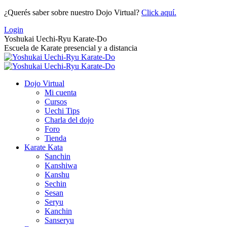
Saltar
¿Querés saber sobre nuestro Dojo Virtual?
Click aquí.
al
Login
contenido
Yoshukai Uechi-Ryu Karate-Do
Escuela de Karate presencial y a distancia
Dojo Virtual
Mi cuenta
Cursos
Uechi Tips
Charla del dojo
Foro
Tienda
Karate Kata
Sanchin
Kanshiwa
Kanshu
Sechin
Sesan
Seryu
Kanchin
Sanseryu