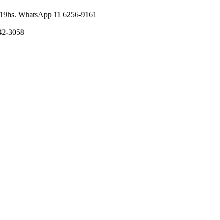
nes 19hs. WhatsApp 11 6256-9161
242-3058
I
a
T