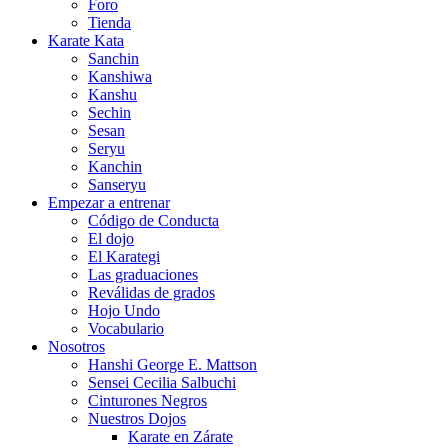
Foro
Tienda
Karate Kata
Sanchin
Kanshiwa
Kanshu
Sechin
Sesan
Seryu
Kanchin
Sanseryu
Empezar a entrenar
Código de Conducta
El dojo
El Karategi
Las graduaciones
Reválidas de grados
Hojo Undo
Vocabulario
Nosotros
Hanshi George E. Mattson
Sensei Cecilia Salbuchi
Cinturones Negros
Nuestros Dojos
Karate en Zárate