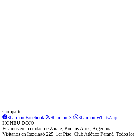
Compartir
Share
Share
Share
Share on Facebook
Share on X
Share on WhatsApp
on
on
on
HONBU DOJO
Facebook
X
WhatsAp
Estamos en la ciudad de Zárate, Buenos Aires, Argentina.
Visitanos en Ituzaingó 225, 1er Piso. Club Atlético Paraná. Todos los 