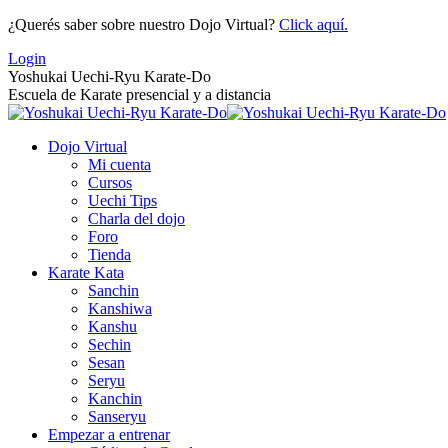
Saltar
¿Querés saber sobre nuestro Dojo Virtual?
Click aquí.
al
Login
contenido
Yoshukai Uechi-Ryu Karate-Do
Escuela de Karate presencial y a distancia
Dojo Virtual
Mi cuenta
Cursos
Uechi Tips
Charla del dojo
Foro
Tienda
Karate Kata
Sanchin
Kanshiwa
Kanshu
Sechin
Sesan
Seryu
Kanchin
Sanseryu
Empezar a entrenar