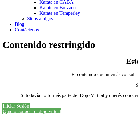
Karate en CABA
Karate en Burzaco
Karate en Temperley
Sitios amigos
Blog
Contáctenos
Contenido restringido
Est
El contenido que intentás consult
S
Si todavía no formás parte del Dojo Virtual y querés conoce
Iniciar Sesión
Quiero conocer el dojo virtual