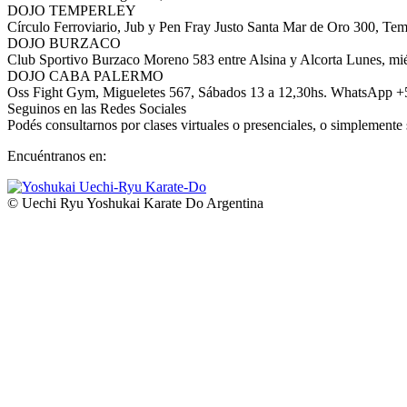
DOJO TEMPERLEY
Círculo Ferroviario, Jub y Pen Fray Justo Santa Mar de Oro 300, Tem
DOJO BURZACO
Club Sportivo Burzaco Moreno 583 entre Alsina y Alcorta Lunes, mié
DOJO CABA PALERMO
Oss Fight Gym, Migueletes 567, Sábados 13 a 12,30hs. WhatsApp 
Seguinos en las Redes Sociales
Podés consultarnos por clases virtuales o presenciales, o simplemente 
Encuéntranos en:
Facebook
YouTube
Instagram
Whatsapp
page
page
page
page
© Uechi Ryu Yoshukai Karate Do Argentina
opens
opens
opens
opens
in
in
in
in
new
new
new
new
window
window
window
window