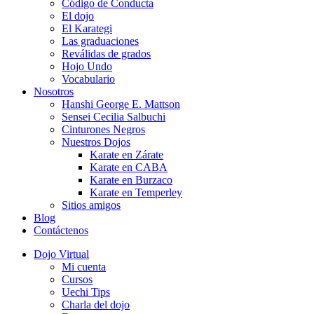
Código de Conducta
El dojo
El Karategi
Las graduaciones
Reválidas de grados
Hojo Undo
Vocabulario
Nosotros
Hanshi George E. Mattson
Sensei Cecilia Salbuchi
Cinturones Negros
Nuestros Dojos
Karate en Zárate
Karate en CABA
Karate en Burzaco
Karate en Temperley
Sitios amigos
Blog
Contáctenos
Dojo Virtual
Mi cuenta
Cursos
Uechi Tips
Charla del dojo