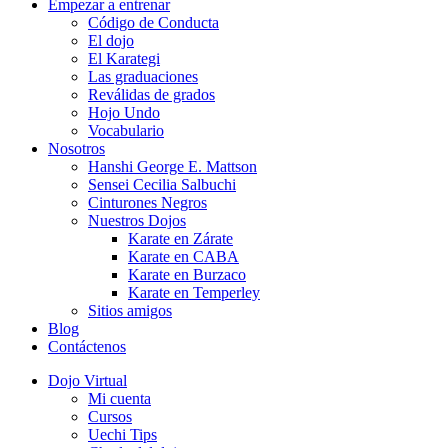
Empezar a entrenar
Código de Conducta
El dojo
El Karategi
Las graduaciones
Reválidas de grados
Hojo Undo
Vocabulario
Nosotros
Hanshi George E. Mattson
Sensei Cecilia Salbuchi
Cinturones Negros
Nuestros Dojos
Karate en Zárate
Karate en CABA
Karate en Burzaco
Karate en Temperley
Sitios amigos
Blog
Contáctenos
Dojo Virtual
Mi cuenta
Cursos
Uechi Tips