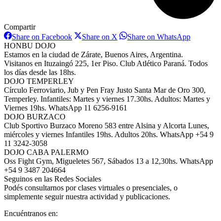
Compartir
Share
Share
Share
Share on Facebook
Share on X
Share on WhatsApp
on
on
on
HONBU DOJO
Facebook
X
WhatsAp
Estamos en la ciudad de Zárate, Buenos Aires, Argentina.
Visitanos en Ituzaingó 225, 1er Piso. Club Atlético Paraná. Todos
los días desde las 18hs.
DOJO TEMPERLEY
Círculo Ferroviario, Jub y Pen Fray Justo Santa Mar de Oro 300,
Temperley. Infantiles: Martes y viernes 17.30hs. Adultos: Martes y
Viernes 19hs. WhatsApp 11 6256-9161
DOJO BURZACO
Club Sportivo Burzaco Moreno 583 entre Alsina y Alcorta Lunes,
miércoles y viernes Infantiles 19hs. Adultos 20hs. WhatsApp +54 9
11 3242-3058
DOJO CABA PALERMO
Oss Fight Gym, Migueletes 567, Sábados 13 a 12,30hs. WhatsApp
+54 9 3487 204664
Seguinos en las Redes Sociales
Podés consultarnos por clases virtuales o presenciales, o
simplemente seguir nuestra actividad y publicaciones.
Encuéntranos en: