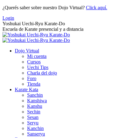
Saltar
¿Querés saber sobre nuestro Dojo Virtual?
Click aquí.
al
Login
contenido
Yoshukai Uechi-Ryu Karate-Do
Escuela de Karate presencial y a distancia
Dojo Virtual
Mi cuenta
Cursos
Uechi Tips
Charla del dojo
Foro
Tienda
Karate Kata
Sanchin
Kanshiwa
Kanshu
Sechin
Sesan
Seryu
Kanchin
Sanseryu