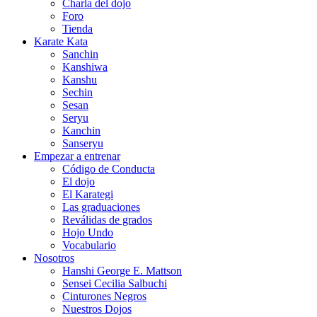
Charla del dojo
Foro
Tienda
Karate Kata
Sanchin
Kanshiwa
Kanshu
Sechin
Sesan
Seryu
Kanchin
Sanseryu
Empezar a entrenar
Código de Conducta
El dojo
El Karategi
Las graduaciones
Reválidas de grados
Hojo Undo
Vocabulario
Nosotros
Hanshi George E. Mattson
Sensei Cecilia Salbuchi
Cinturones Negros
Nuestros Dojos