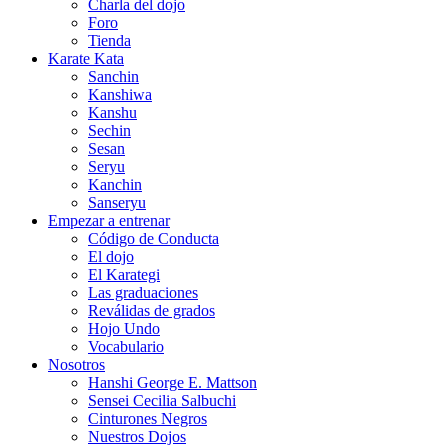
Charla del dojo
Foro
Tienda
Karate Kata
Sanchin
Kanshiwa
Kanshu
Sechin
Sesan
Seryu
Kanchin
Sanseryu
Empezar a entrenar
Código de Conducta
El dojo
El Karategi
Las graduaciones
Reválidas de grados
Hojo Undo
Vocabulario
Nosotros
Hanshi George E. Mattson
Sensei Cecilia Salbuchi
Cinturones Negros
Nuestros Dojos