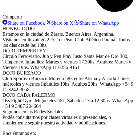
Compartir
Share
Share
Share
Share on Facebook
Share on X
Share on WhatsApp
on
on
on
HONBU DOJO
Facebook
X
WhatsAp
Estamos en la ciudad de Zárate, Buenos Aires, Argentina.
Visitanos en Ituzaingó 225, 1er Piso. Club Atlético Paraná. Todos
los días desde las 18hs.
DOJO TEMPERLEY
Círculo Ferroviario, Jub y Pen Fray Justo Santa Mar de Oro 300,
Temperley. Infantiles: Martes y viernes 17.30hs. Adultos: Martes y
Viernes 19hs. WhatsApp 11 6256-9161
DOJO BURZACO
Club Sportivo Burzaco Moreno 583 entre Alsina y Alcorta Lunes,
miércoles y viernes Infantiles 19hs. Adultos 20hs. WhatsApp +54 9
11 3242-3058
DOJO CABA PALERMO
Oss Fight Gym, Migueletes 567, Sábados 13 a 12,30hs. WhatsApp
+54 9 3487 204664
Seguinos en las Redes Sociales
Podés consultarnos por clases virtuales o presenciales, o
simplemente seguir nuestra actividad y publicaciones.
Encuéntranos en: