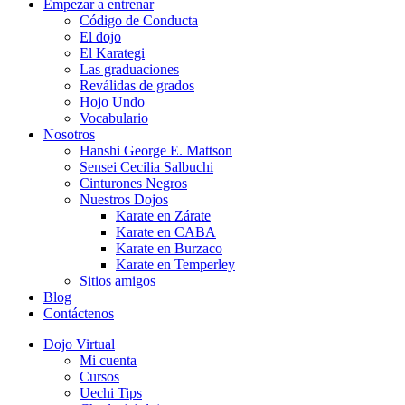
Empezar a entrenar
Código de Conducta
El dojo
El Karategi
Las graduaciones
Reválidas de grados
Hojo Undo
Vocabulario
Nosotros
Hanshi George E. Mattson
Sensei Cecilia Salbuchi
Cinturones Negros
Nuestros Dojos
Karate en Zárate
Karate en CABA
Karate en Burzaco
Karate en Temperley
Sitios amigos
Blog
Contáctenos
Dojo Virtual
Mi cuenta
Cursos
Uechi Tips