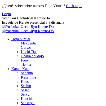
Saltar
¿Querés saber sobre nuestro Dojo Virtual?
Click aquí.
al
Login
contenido
Yoshukai Uechi-Ryu Karate-Do
Escuela de Karate presencial y a distancia
Dojo Virtual
Mi cuenta
Cursos
Uechi Tips
Charla del dojo
Foro
Tienda
Karate Kata
Sanchin
Kanshiwa
Kanshu
Sechin
Sesan
Seryu
Kanchin
Sanseryu