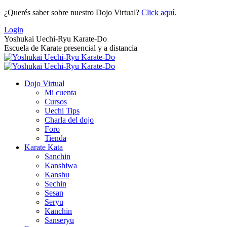
Saltar
¿Querés saber sobre nuestro Dojo Virtual?
Click aquí.
al
Login
contenido
Yoshukai Uechi-Ryu Karate-Do
Escuela de Karate presencial y a distancia
Dojo Virtual
Mi cuenta
Cursos
Uechi Tips
Charla del dojo
Foro
Tienda
Karate Kata
Sanchin
Kanshiwa
Kanshu
Sechin
Sesan
Seryu
Kanchin
Sanseryu