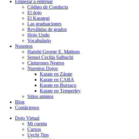
Empezar a entrenar
Código de Conducta
El dojo
El Karategi
Las graduaciones
Reválidas de grados
Hojo Undo
Vocabulario
Nosotros
Hanshi George E. Mattson
Sensei Cecilia Salbuchi
Cinturones Negros
Nuestros Dojos
Karate en Zárate
Karate en CABA
Karate en Burzaco
Karate en Temperley
Sitios amigos
Blog
Contáctenos
Dojo Virtual
Mi cuenta
Cursos
Uechi Tips