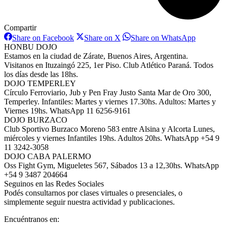
Compartir
Share
Share
Share
Share on Facebook
Share on X
Share on WhatsApp
on
on
on
HONBU DOJO
Facebook
X
WhatsAp
Estamos en la ciudad de Zárate, Buenos Aires, Argentina.
Visitanos en Ituzaingó 225, 1er Piso. Club Atlético Paraná. Todos
los días desde las 18hs.
DOJO TEMPERLEY
Círculo Ferroviario, Jub y Pen Fray Justo Santa Mar de Oro 300,
Temperley. Infantiles: Martes y viernes 17.30hs. Adultos: Martes y
Viernes 19hs. WhatsApp 11 6256-9161
DOJO BURZACO
Club Sportivo Burzaco Moreno 583 entre Alsina y Alcorta Lunes,
miércoles y viernes Infantiles 19hs. Adultos 20hs. WhatsApp +54 9
11 3242-3058
DOJO CABA PALERMO
Oss Fight Gym, Migueletes 567, Sábados 13 a 12,30hs. WhatsApp
+54 9 3487 204664
Seguinos en las Redes Sociales
Podés consultarnos por clases virtuales o presenciales, o
simplemente seguir nuestra actividad y publicaciones.
Encuéntranos en: