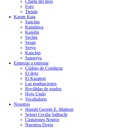
Charla del dojo
Foro
Tienda
Karate Kata
Sanchin
Kanshiwa
Kanshu
Sechin
Sesan
Seryu
Kanchin
Sanseryu
Empezar a entrenar
Código de Conducta
El dojo
El Karategi
Las graduaciones
Reválidas de grados
Hojo Undo
Vocabulario
Nosotros
Hanshi George E. Mattson
Sensei Cecilia Salbuchi
Cinturones Negros
Nuestros Dojos