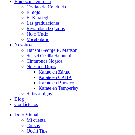
Empezar a entrenar
Código de Conducta
El dojo
El Karategi
Las graduaciones
Reválidas de grados
Hojo Undo
Vocabulario
Nosotros
Hanshi George E. Mattson
Sensei Cecilia Salbuchi
Cinturones Negros
Nuestros Dojos
Karate en Zárate
Karate en CABA
Karate en Burzaco
Karate en Temperley
Sitios amigos
Blog
Contáctenos
Dojo Virtual
Mi cuenta
Cursos
Uechi Tips