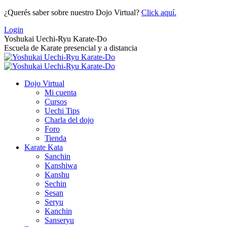
Saltar
¿Querés saber sobre nuestro Dojo Virtual?
Click aquí.
al
Login
contenido
Yoshukai Uechi-Ryu Karate-Do
Escuela de Karate presencial y a distancia
Dojo Virtual
Mi cuenta
Cursos
Uechi Tips
Charla del dojo
Foro
Tienda
Karate Kata
Sanchin
Kanshiwa
Kanshu
Sechin
Sesan
Seryu
Kanchin
Sanseryu