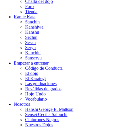
Charla del dojo
Foro
Tienda
Karate Kata
Sanchin
Kanshiwa
Kanshu
Sechin
Sesan
Seryu
Kanchin
Sanseryu
Empezar a entrenar
Código de Conducta
El dojo
El Karategi
Las graduaciones
Reválidas de grados
Hojo Undo
Vocabulario
Nosotros
Hanshi George E. Mattson
Sensei Cecilia Salbuchi
Cinturones Negros
Nuestros Dojos