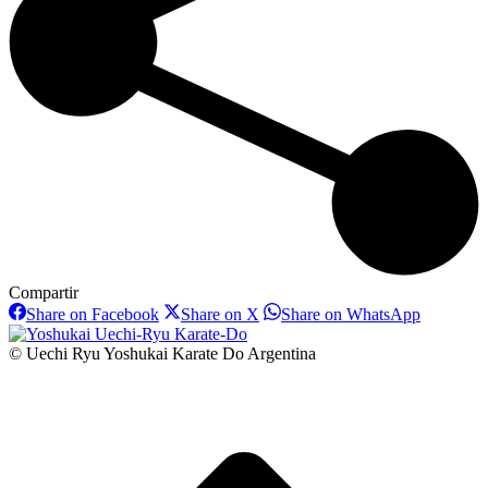
Compartir
Share
Share
Share
Share on Facebook
Share on X
Share on WhatsApp
on
on
on
Facebook
X
WhatsAp
© Uechi Ryu Yoshukai Karate Do Argentina
I
a
T