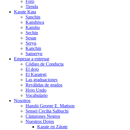
Foro
Tienda
Karate Kata
Sanchin
Kanshiwa
Kanshu
Sechin
Sesan
Seryu
Kanchin
Sanseryu
Empezar a entrenar
Código de Conducta
El dojo
El Karategi
Las graduaciones
Reválidas de grados
Hojo Undo
Vocabulario
Nosotros
Hanshi George E. Mattson
Sensei Cecilia Salbuchi
Cinturones Negros
Nuestros Dojos
Karate en Zárate