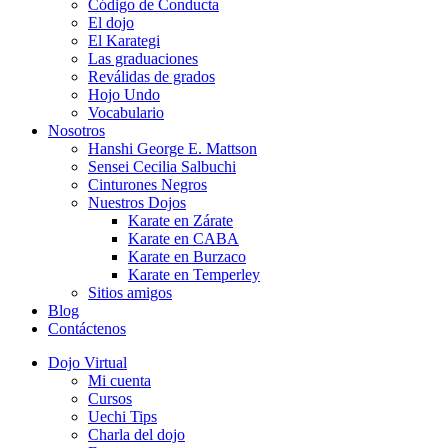
Código de Conducta
El dojo
El Karategi
Las graduaciones
Reválidas de grados
Hojo Undo
Vocabulario
Nosotros
Hanshi George E. Mattson
Sensei Cecilia Salbuchi
Cinturones Negros
Nuestros Dojos
Karate en Zárate
Karate en CABA
Karate en Burzaco
Karate en Temperley
Sitios amigos
Blog
Contáctenos
Dojo Virtual
Mi cuenta
Cursos
Uechi Tips
Charla del dojo