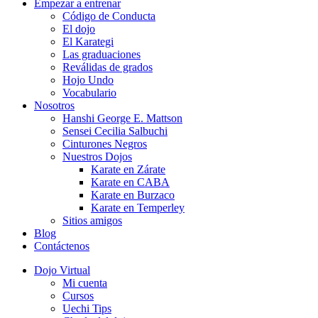
Empezar a entrenar
Código de Conducta
El dojo
El Karategi
Las graduaciones
Reválidas de grados
Hojo Undo
Vocabulario
Nosotros
Hanshi George E. Mattson
Sensei Cecilia Salbuchi
Cinturones Negros
Nuestros Dojos
Karate en Zárate
Karate en CABA
Karate en Burzaco
Karate en Temperley
Sitios amigos
Blog
Contáctenos
Dojo Virtual
Mi cuenta
Cursos
Uechi Tips