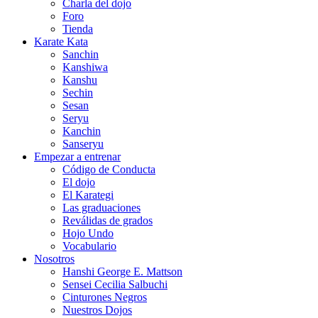
Charla del dojo
Foro
Tienda
Karate Kata
Sanchin
Kanshiwa
Kanshu
Sechin
Sesan
Seryu
Kanchin
Sanseryu
Empezar a entrenar
Código de Conducta
El dojo
El Karategi
Las graduaciones
Reválidas de grados
Hojo Undo
Vocabulario
Nosotros
Hanshi George E. Mattson
Sensei Cecilia Salbuchi
Cinturones Negros
Nuestros Dojos