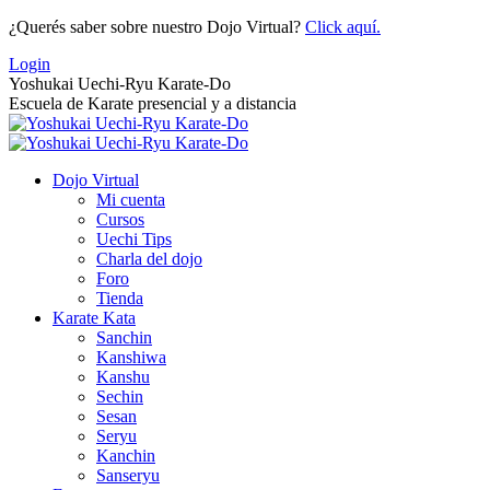
Saltar
¿Querés saber sobre nuestro Dojo Virtual?
Click aquí.
al
Login
contenido
Yoshukai Uechi-Ryu Karate-Do
Escuela de Karate presencial y a distancia
Dojo Virtual
Mi cuenta
Cursos
Uechi Tips
Charla del dojo
Foro
Tienda
Karate Kata
Sanchin
Kanshiwa
Kanshu
Sechin
Sesan
Seryu
Kanchin
Sanseryu