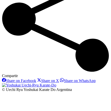
Compartir
Share
Share
Share
Share on Facebook
Share on X
Share on WhatsApp
on
on
on
Facebook
X
WhatsAp
© Uechi Ryu Yoshukai Karate Do Argentina
I
a
T