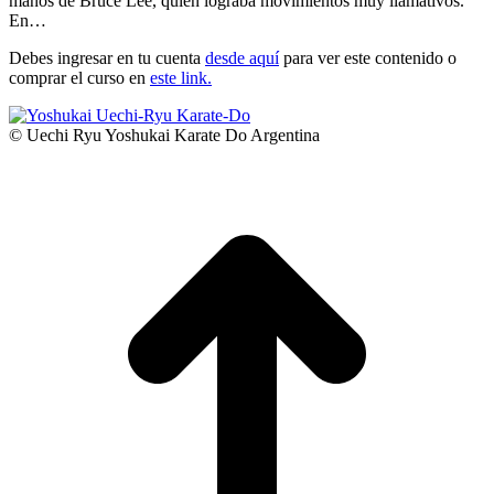
manos de Bruce Lee, quién lograba movimientos muy llamativos.
En…
Debes ingresar en tu cuenta
desde aquí
para ver este contenido o
comprar el curso en
este link.
© Uechi Ryu Yoshukai Karate Do Argentina
I
a
T