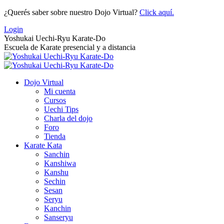
Saltar
¿Querés saber sobre nuestro Dojo Virtual?
Click aquí.
al
Login
contenido
Yoshukai Uechi-Ryu Karate-Do
Escuela de Karate presencial y a distancia
Dojo Virtual
Mi cuenta
Cursos
Uechi Tips
Charla del dojo
Foro
Tienda
Karate Kata
Sanchin
Kanshiwa
Kanshu
Sechin
Sesan
Seryu
Kanchin
Sanseryu