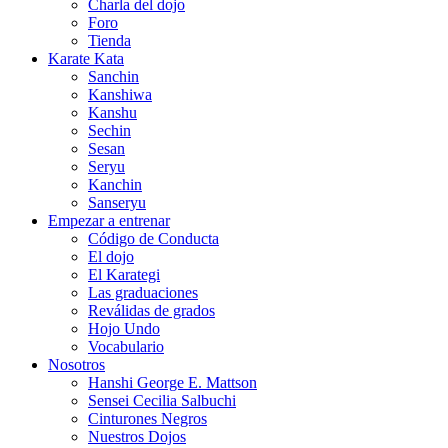
Charla del dojo
Foro
Tienda
Karate Kata
Sanchin
Kanshiwa
Kanshu
Sechin
Sesan
Seryu
Kanchin
Sanseryu
Empezar a entrenar
Código de Conducta
El dojo
El Karategi
Las graduaciones
Reválidas de grados
Hojo Undo
Vocabulario
Nosotros
Hanshi George E. Mattson
Sensei Cecilia Salbuchi
Cinturones Negros
Nuestros Dojos