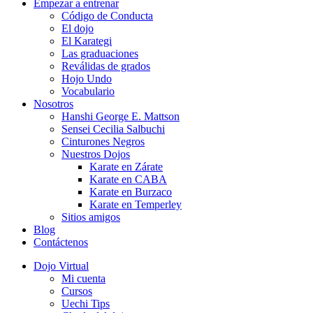
Empezar a entrenar
Código de Conducta
El dojo
El Karategi
Las graduaciones
Reválidas de grados
Hojo Undo
Vocabulario
Nosotros
Hanshi George E. Mattson
Sensei Cecilia Salbuchi
Cinturones Negros
Nuestros Dojos
Karate en Zárate
Karate en CABA
Karate en Burzaco
Karate en Temperley
Sitios amigos
Blog
Contáctenos
Dojo Virtual
Mi cuenta
Cursos
Uechi Tips