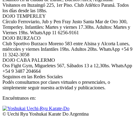
Visitanos en Ituzaingó 225, 1er Piso. Club Atlético Paraná. Todos
los días desde las 18hs.
DOJO TEMPERLEY
Círculo Ferroviario, Jub y Pen Fray Justo Santa Mar de Oro 300,
Temperley. Infantiles: Martes y viernes 17.30hs. Adultos: Martes y
Viernes 19hs. WhatsApp 11 6256-9161
DOJO BURZACO
Club Sportivo Burzaco Moreno 583 entre Alsina y Alcorta Lunes,
miércoles y viernes Infantiles 19hs. Adultos 20hs. WhatsApp +54 9
11 3242-3058
DOJO CABA PALERMO
Oss Fight Gym, Migueletes 567, Sábados 13 a 12,30hs. WhatsApp
+54 9 3487 204664
Seguinos en las Redes Sociales
Podés consultarnos por clases virtuales o presenciales, o
simplemente seguir nuestra actividad y publicaciones.
Encuéntranos en:
Facebook
YouTube
Instagram
Whatsapp
page
page
page
page
© Uechi Ryu Yoshukai Karate Do Argentina
opens
opens
opens
opens
I
in
in
in
in
a
new
new
new
new
T
window
window
window
window