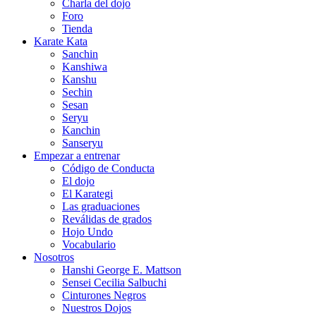
Charla del dojo
Foro
Tienda
Karate Kata
Sanchin
Kanshiwa
Kanshu
Sechin
Sesan
Seryu
Kanchin
Sanseryu
Empezar a entrenar
Código de Conducta
El dojo
El Karategi
Las graduaciones
Reválidas de grados
Hojo Undo
Vocabulario
Nosotros
Hanshi George E. Mattson
Sensei Cecilia Salbuchi
Cinturones Negros
Nuestros Dojos