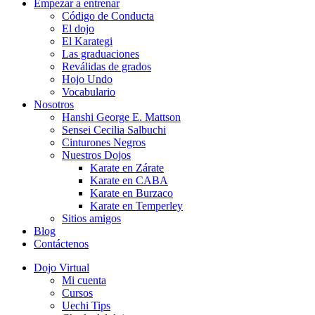
Empezar a entrenar
Código de Conducta
El dojo
El Karategi
Las graduaciones
Reválidas de grados
Hojo Undo
Vocabulario
Nosotros
Hanshi George E. Mattson
Sensei Cecilia Salbuchi
Cinturones Negros
Nuestros Dojos
Karate en Zárate
Karate en CABA
Karate en Burzaco
Karate en Temperley
Sitios amigos
Blog
Contáctenos
Dojo Virtual
Mi cuenta
Cursos
Uechi Tips