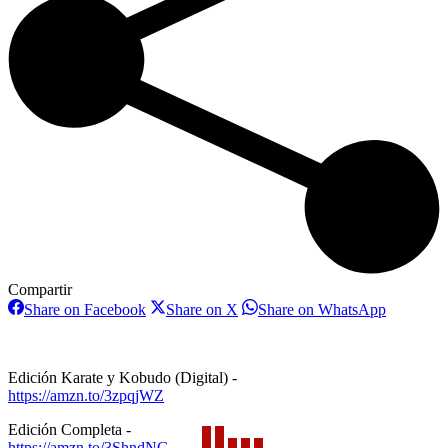
Compartir
Share
Share
Share
Share on Facebook
Share on X
Share on WhatsApp
on
on
on
Facebook
X
WhatsAp
Edición Karate y Kobudo (Digital) -
https://amzn.to/3zpqjWZ
Edición Completa -
https://amzn.to/3ShndNG