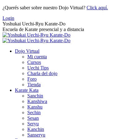
Saltar
¿Querés saber sobre nuestro Dojo Virtual?
Click aquí.
al
Login
contenido
Yoshukai Uechi-Ryu Karate-Do
Escuela de Karate presencial y a distancia
Dojo Virtual
Mi cuenta
Cursos
Uechi Tips
Charla del dojo
Foro
Tienda
Karate Kata
Sanchin
Kanshiwa
Kanshu
Sechin
Sesan
Seryu
Kanchin
Sanseryu