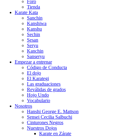
Foro
Tienda
Karate Kata
Sanchin
Kanshiwa
Kanshu
Sechin
Sesan
Seryu
Kanchin
Sanseryu
Empezar a entrenar
Código de Conducta
El dojo
El Karategi
Las graduaciones
Reválidas de grados
Hojo Undo
Vocabulario
Nosotros
Hanshi George E. Mattson
Sensei Cecilia Salbuchi
Cinturones Negros
Nuestros Dojos
Karate en Zárate