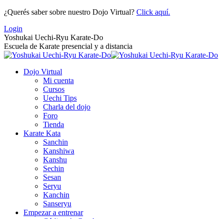
Saltar
¿Querés saber sobre nuestro Dojo Virtual?
Click aquí.
al
Login
contenido
Yoshukai Uechi-Ryu Karate-Do
Escuela de Karate presencial y a distancia
Dojo Virtual
Mi cuenta
Cursos
Uechi Tips
Charla del dojo
Foro
Tienda
Karate Kata
Sanchin
Kanshiwa
Kanshu
Sechin
Sesan
Seryu
Kanchin
Sanseryu
Empezar a entrenar