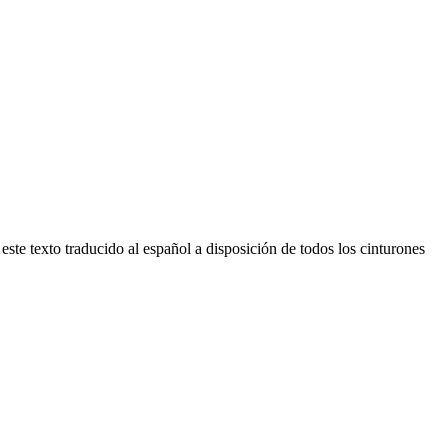
 este texto traducido al español a disposición de todos los cinturones
I
a
T