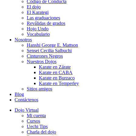
Código de Conducta
El dojo
El Karategi
Las graduaciones
Reválidas de grados
Hojo Undo
Vocabulario
Nosotros
Hanshi George E. Mattson
Sensei Cecilia Salbuchi
Cinturones Negros
Nuestros Dojos
Karate en Zárate
Karate en CABA
Karate en Burzaco
Karate en Temperley
Sitios amigos
Blog
Contáctenos
Dojo Virtual
Mi cuenta
Cursos
Uechi Tips
Charla del dojo