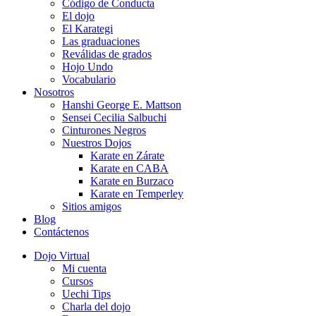
Código de Conducta
El dojo
El Karategi
Las graduaciones
Reválidas de grados
Hojo Undo
Vocabulario
Nosotros
Hanshi George E. Mattson
Sensei Cecilia Salbuchi
Cinturones Negros
Nuestros Dojos
Karate en Zárate
Karate en CABA
Karate en Burzaco
Karate en Temperley
Sitios amigos
Blog
Contáctenos
Dojo Virtual
Mi cuenta
Cursos
Uechi Tips
Charla del dojo