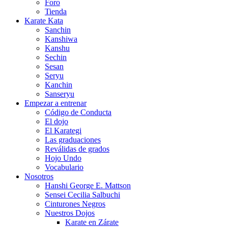
Foro
Tienda
Karate Kata
Sanchin
Kanshiwa
Kanshu
Sechin
Sesan
Seryu
Kanchin
Sanseryu
Empezar a entrenar
Código de Conducta
El dojo
El Karategi
Las graduaciones
Reválidas de grados
Hojo Undo
Vocabulario
Nosotros
Hanshi George E. Mattson
Sensei Cecilia Salbuchi
Cinturones Negros
Nuestros Dojos
Karate en Zárate