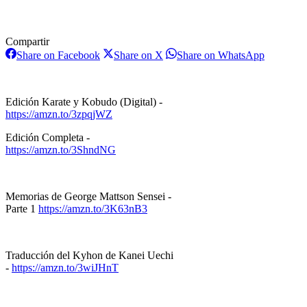
Compartir
Share
Share
Share
Share on Facebook
Share on X
Share on WhatsApp
on
on
on
Facebook
X
WhatsAp
Edición Karate y Kobudo (Digital) -
https://amzn.to/3zpqjWZ
Edición Completa -
https://amzn.to/3ShndNG
Memorias de George Mattson Sensei -
Parte 1
https://amzn.to/3K63nB3
Traducción del Kyhon de Kanei Uechi
-
https://amzn.to/3wiJHnT