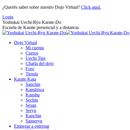
Saltar
¿Querés saber sobre nuestro Dojo Virtual?
Click aquí.
al
Login
contenido
Yoshukai Uechi-Ryu Karate-Do
Escuela de Karate presencial y a distancia
Dojo Virtual
Mi cuenta
Cursos
Uechi Tips
Charla del dojo
Foro
Tienda
Karate Kata
Sanchin
Kanshiwa
Kanshu
Sechin
Sesan
Seryu
Kanchin
Sanseryu
Empezar a entrenar