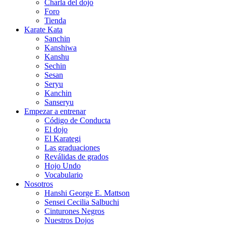
Charla del dojo
Foro
Tienda
Karate Kata
Sanchin
Kanshiwa
Kanshu
Sechin
Sesan
Seryu
Kanchin
Sanseryu
Empezar a entrenar
Código de Conducta
El dojo
El Karategi
Las graduaciones
Reválidas de grados
Hojo Undo
Vocabulario
Nosotros
Hanshi George E. Mattson
Sensei Cecilia Salbuchi
Cinturones Negros
Nuestros Dojos