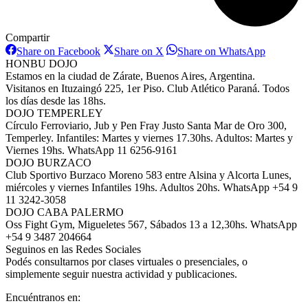
Compartir
Share
Share
Share
Share on Facebook
Share on X
Share on WhatsApp
on
on
on
HONBU DOJO
Facebook
X
WhatsAp
Estamos en la ciudad de Zárate, Buenos Aires, Argentina.
Visitanos en Ituzaingó 225, 1er Piso. Club Atlético Paraná. Todos
los días desde las 18hs.
DOJO TEMPERLEY
Círculo Ferroviario, Jub y Pen Fray Justo Santa Mar de Oro 300,
Temperley. Infantiles: Martes y viernes 17.30hs. Adultos: Martes y
Viernes 19hs. WhatsApp 11 6256-9161
DOJO BURZACO
Club Sportivo Burzaco Moreno 583 entre Alsina y Alcorta Lunes,
miércoles y viernes Infantiles 19hs. Adultos 20hs. WhatsApp +54 9
11 3242-3058
DOJO CABA PALERMO
Oss Fight Gym, Migueletes 567, Sábados 13 a 12,30hs. WhatsApp
+54 9 3487 204664
Seguinos en las Redes Sociales
Podés consultarnos por clases virtuales o presenciales, o
simplemente seguir nuestra actividad y publicaciones.
Encuéntranos en: