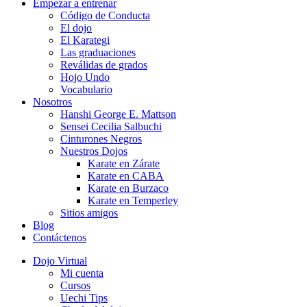
Empezar a entrenar
Código de Conducta
El dojo
El Karategi
Las graduaciones
Reválidas de grados
Hojo Undo
Vocabulario
Nosotros
Hanshi George E. Mattson
Sensei Cecilia Salbuchi
Cinturones Negros
Nuestros Dojos
Karate en Zárate
Karate en CABA
Karate en Burzaco
Karate en Temperley
Sitios amigos
Blog
Contáctenos
Dojo Virtual
Mi cuenta
Cursos
Uechi Tips