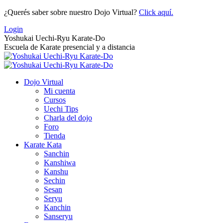
Saltar
¿Querés saber sobre nuestro Dojo Virtual?
Click aquí.
al
Login
contenido
Yoshukai Uechi-Ryu Karate-Do
Escuela de Karate presencial y a distancia
Dojo Virtual
Mi cuenta
Cursos
Uechi Tips
Charla del dojo
Foro
Tienda
Karate Kata
Sanchin
Kanshiwa
Kanshu
Sechin
Sesan
Seryu
Kanchin
Sanseryu