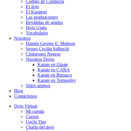
Código de Conducta
El dojo
El Karategi
Las graduaciones
Reválidas de grados
Hojo Undo
Vocabulario
Nosotros
Hanshi George E. Mattson
Sensei Cecilia Salbuchi
Cinturones Negros
Nuestros Dojos
Karate en Zárate
Karate en CABA
Karate en Burzaco
Karate en Temperley
Sitios amigos
Blog
Contáctenos
Dojo Virtual
Mi cuenta
Cursos
Uechi Tips
Charla del dojo