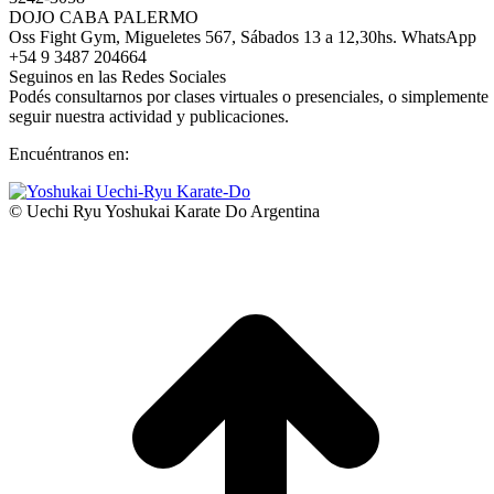
DOJO CABA PALERMO
Oss Fight Gym, Migueletes 567, Sábados 13 a 12,30hs. WhatsApp
+54 9 3487 204664
Seguinos en las Redes Sociales
Podés consultarnos por clases virtuales o presenciales, o simplemente
seguir nuestra actividad y publicaciones.
Encuéntranos en:
Facebook
YouTube
Instagram
Whatsapp
page
page
page
page
© Uechi Ryu Yoshukai Karate Do Argentina
opens
opens
opens
opens
in
in
in
in
new
new
new
new
window
window
window
window