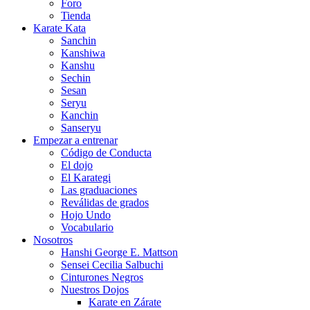
Foro
Tienda
Karate Kata
Sanchin
Kanshiwa
Kanshu
Sechin
Sesan
Seryu
Kanchin
Sanseryu
Empezar a entrenar
Código de Conducta
El dojo
El Karategi
Las graduaciones
Reválidas de grados
Hojo Undo
Vocabulario
Nosotros
Hanshi George E. Mattson
Sensei Cecilia Salbuchi
Cinturones Negros
Nuestros Dojos
Karate en Zárate