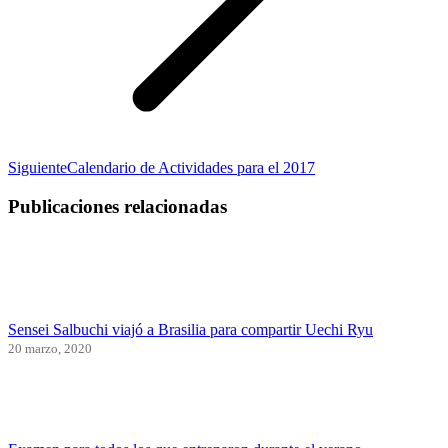
Publicación
Siguiente
Calendario de Actividades para el 2017
siguiente:
Publicaciones relacionadas
Sensei Salbuchi viajó a Brasilia para compartir Uechi Ryu
20 marzo, 2020