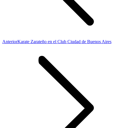
Publicación
Anterior
Karate Zarateño en el Club Ciudad de Buenos Aires
anterior: