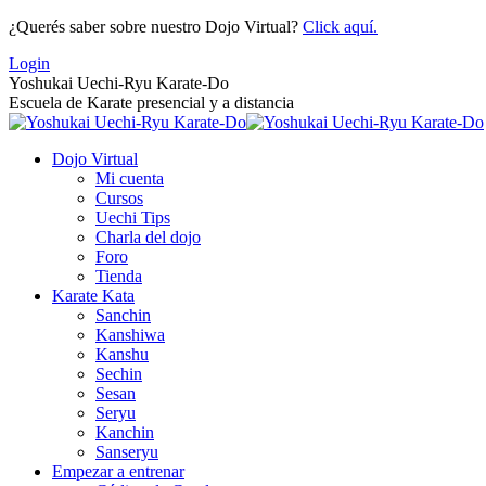
Saltar
¿Querés saber sobre nuestro Dojo Virtual?
Click aquí.
al
Login
contenido
Yoshukai Uechi-Ryu Karate-Do
Escuela de Karate presencial y a distancia
Dojo Virtual
Mi cuenta
Cursos
Uechi Tips
Charla del dojo
Foro
Tienda
Karate Kata
Sanchin
Kanshiwa
Kanshu
Sechin
Sesan
Seryu
Kanchin
Sanseryu
Empezar a entrenar