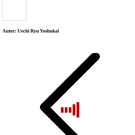
Facebook
X
WhatsAp
Autor:
Uechi Ryu Yoshukai
Navegación
entre
publicaciones