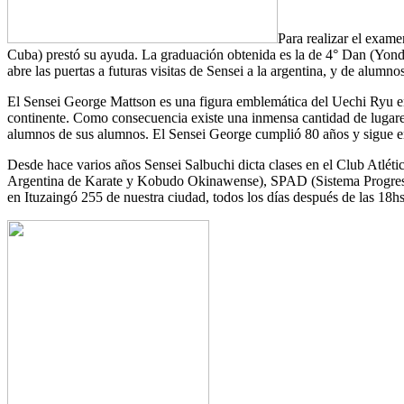
Para realizar el exam
Cuba) prestó su ayuda. La graduación obtenida es la de 4° Dan (Yond
abre las puertas a futuras visitas de Sensei a la argentina, y de alumn
El Sensei George Mattson es una figura emblemática del Uechi Ryu en o
continente. Como consecuencia existe una inmensa cantidad de lugares
alumnos de sus alumnos. El Sensei George cumplió 80 años y sigue e
Desde hace varios años Sensei Salbuchi dicta clases en el Club Atl
Argentina de Karate y Kobudo Okinawense), SPAD (Sistema Progresivo 
en Ituzaingó 255 de nuestra ciudad, todos los días después de las 18hs