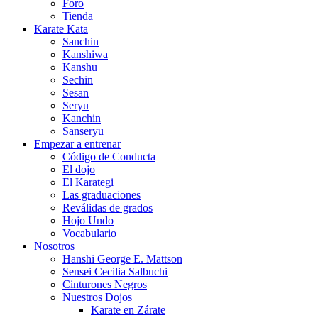
Foro
Tienda
Karate Kata
Sanchin
Kanshiwa
Kanshu
Sechin
Sesan
Seryu
Kanchin
Sanseryu
Empezar a entrenar
Código de Conducta
El dojo
El Karategi
Las graduaciones
Reválidas de grados
Hojo Undo
Vocabulario
Nosotros
Hanshi George E. Mattson
Sensei Cecilia Salbuchi
Cinturones Negros
Nuestros Dojos
Karate en Zárate