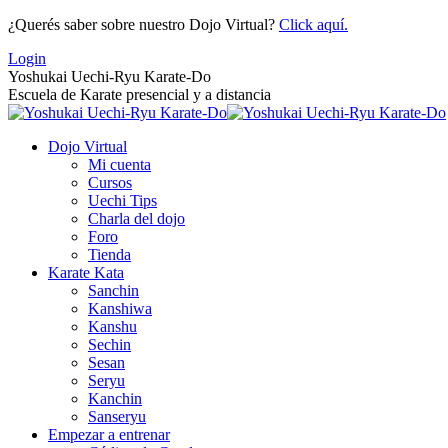
Saltar
¿Querés saber sobre nuestro Dojo Virtual?
Click aquí.
al
Login
contenido
Yoshukai Uechi-Ryu Karate-Do
Escuela de Karate presencial y a distancia
Dojo Virtual
Mi cuenta
Cursos
Uechi Tips
Charla del dojo
Foro
Tienda
Karate Kata
Sanchin
Kanshiwa
Kanshu
Sechin
Sesan
Seryu
Kanchin
Sanseryu
Empezar a entrenar