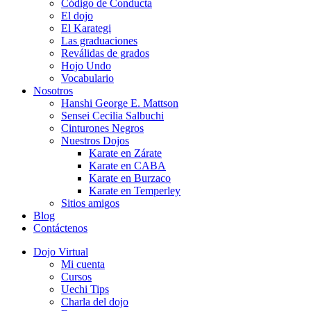
Código de Conducta
El dojo
El Karategi
Las graduaciones
Reválidas de grados
Hojo Undo
Vocabulario
Nosotros
Hanshi George E. Mattson
Sensei Cecilia Salbuchi
Cinturones Negros
Nuestros Dojos
Karate en Zárate
Karate en CABA
Karate en Burzaco
Karate en Temperley
Sitios amigos
Blog
Contáctenos
Dojo Virtual
Mi cuenta
Cursos
Uechi Tips
Charla del dojo