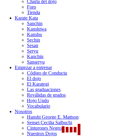
Charla del dojo
Foro
Tienda
Karate Kata
Sanchin
Kanshiwa
Kanshu
Sechin
Sesan
Seryu
Kanchin
Sanseryu
Empezar a entrenar
Código de Conducta
El dojo
El Karategi
Las graduaciones
Reválidas de grados
Hojo Undo
Vocabulario
Nosotros
Hanshi George E. Mattson
Sensei Cecilia Salbuchi
Cinturones Negros
Nuestros Dojos