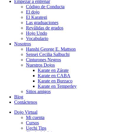
Empezar a entrenar
Código de Conducta
El dojo
El Karategi
Las graduaciones
Reválidas de grados
Hojo Undo
Vocabulario
Nosotros
Hanshi George E. Mattson
Sensei Cecilia Salbuchi
Cinturones Negros
Nuestros Dojos
Karate en Zárate
Karate en CABA
Karate en Burzaco
Karate en Temperley
Sitios amigos
Blog
Contáctenos
Dojo Virtual
Mi cuenta
Cursos
Uechi Tips