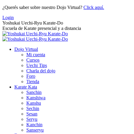
Saltar
¿Querés saber sobre nuestro Dojo Virtual?
Click aquí.
al
Login
contenido
Yoshukai Uechi-Ryu Karate-Do
Escuela de Karate presencial y a distancia
Dojo Virtual
Mi cuenta
Cursos
Uechi Tips
Charla del dojo
Foro
Tienda
Karate Kata
Sanchin
Kanshiwa
Kanshu
Sechin
Sesan
Seryu
Kanchin
Sanseryu