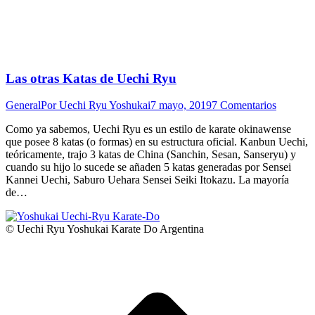
Las otras Katas de Uechi Ryu
General
Por
Uechi Ryu Yoshukai
7 mayo, 2019
7 Comentarios
Como ya sabemos, Uechi Ryu es un estilo de karate okinawense
que posee 8 katas (o formas) en su estructura oficial. Kanbun Uechi,
teóricamente, trajo 3 katas de China (Sanchin, Sesan, Sanseryu) y
cuando su hijo lo sucede se añaden 5 katas generadas por Sensei
Kannei Uechi, Saburo Uehara Sensei Seiki Itokazu. La mayoría
de…
© Uechi Ryu Yoshukai Karate Do Argentina
I
a
T