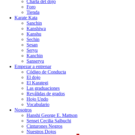
Charla del dojo
Foro
Tienda
Karate Kata
Sanchin
Kanshiwa
Kanshu
Sechin
Sesan
Seryu
Kanchin
Sanseryu
Empezar a entrenar
Código de Conducta
El dojo
El Karategi
Las graduaciones
Reválidas de grados
Hojo Undo
Vocabulario
Nosotros
Hanshi George E. Mattson
Sensei Cecilia Salbuchi
Cinturones Negros
Nuestros Dojos