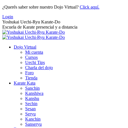
Saltar
¿Querés saber sobre nuestro Dojo Virtual?
Click aquí.
al
Login
contenido
Yoshukai Uechi-Ryu Karate-Do
Escuela de Karate presencial y a distancia
Dojo Virtual
Mi cuenta
Cursos
Uechi Tips
Charla del dojo
Foro
Tienda
Karate Kata
Sanchin
Kanshiwa
Kanshu
Sechin
Sesan
Seryu
Kanchin
Sanseryu