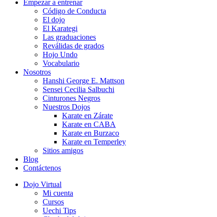
Empezar a entrenar
Código de Conducta
El dojo
El Karategi
Las graduaciones
Reválidas de grados
Hojo Undo
Vocabulario
Nosotros
Hanshi George E. Mattson
Sensei Cecilia Salbuchi
Cinturones Negros
Nuestros Dojos
Karate en Zárate
Karate en CABA
Karate en Burzaco
Karate en Temperley
Sitios amigos
Blog
Contáctenos
Dojo Virtual
Mi cuenta
Cursos
Uechi Tips