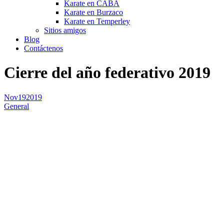
Karate en CABA
Karate en Burzaco
Karate en Temperley
Sitios amigos
Blog
Contáctenos
Cierre del año federativo 2019
Nov
19
2019
General