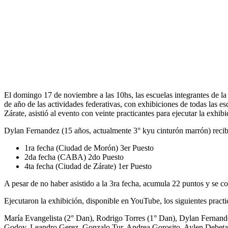
El domingo 17 de noviembre a las 10hs, las escuelas integrantes de l
de año de las actividades federativas, con exhibiciones de todas las 
Zárate, asistió al evento con veinte practicantes para ejecutar la exh
Dylan Fernandez (15 años, actualmente 3° kyu cinturón marrón) recibi
1ra fecha (Ciudad de Morón) 3er Puesto
2da fecha (CABA) 2do Puesto
4ta fecha (Ciudad de Zárate) 1er Puesto
A pesar de no haber asistido a la 3ra fecha, acumula 22 puntos y se c
Ejecutaron la exhibición, disponible en YouTube, los siguientes practi
María Evangelista (2° Dan), Rodrigo Torres (1° Dan), Dylan Fernand
Godoy, Leandro Gerez, Gonzalo Tur, Andrea Gorosito, Aylen Debetak,