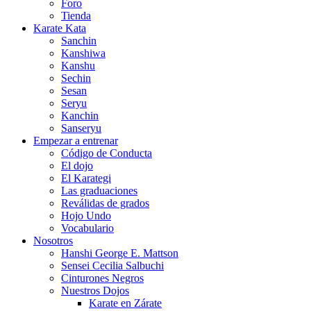
Foro
Tienda
Karate Kata
Sanchin
Kanshiwa
Kanshu
Sechin
Sesan
Seryu
Kanchin
Sanseryu
Empezar a entrenar
Código de Conducta
El dojo
El Karategi
Las graduaciones
Reválidas de grados
Hojo Undo
Vocabulario
Nosotros
Hanshi George E. Mattson
Sensei Cecilia Salbuchi
Cinturones Negros
Nuestros Dojos
Karate en Zárate