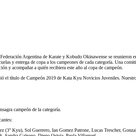
a Federación Argentina de Karate y Kobudo Okinawense se reunieron en 
escuelas y entrega de copa a los campeones de cada categoría. Una comi
ibición y acompañar a quién recibiera este año al copa de campeón.
ó el título de Campeón 2019 de Kata Kyu Novicios Juveniles. Nuestro c
onsagra campeón de la categoría.
cantes:
ez (3° Kyu), Sol Guerrero, Ian Gomez Patrone, Lucas Trescher, Gonzal
 Sandra Galeano, Diego Ostoja, Paula Villarroel.