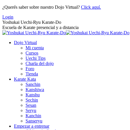
Saltar
¿Querés saber sobre nuestro Dojo Virtual?
Click aquí.
al
Login
contenido
Yoshukai Uechi-Ryu Karate-Do
Escuela de Karate presencial y a distancia
Dojo Virtual
Mi cuenta
Cursos
Uechi Tips
Charla del dojo
Foro
Tienda
Karate Kata
Sanchin
Kanshiwa
Kanshu
Sechin
Sesan
Seryu
Kanchin
Sanseryu
Empezar a entrenar