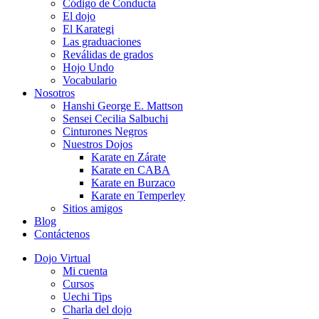
Código de Conducta
El dojo
El Karategi
Las graduaciones
Reválidas de grados
Hojo Undo
Vocabulario
Nosotros
Hanshi George E. Mattson
Sensei Cecilia Salbuchi
Cinturones Negros
Nuestros Dojos
Karate en Zárate
Karate en CABA
Karate en Burzaco
Karate en Temperley
Sitios amigos
Blog
Contáctenos
Dojo Virtual
Mi cuenta
Cursos
Uechi Tips
Charla del dojo