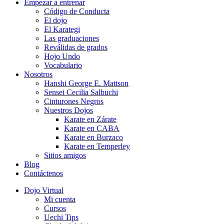
Empezar a entrenar
Código de Conducta
El dojo
El Karategi
Las graduaciones
Reválidas de grados
Hojo Undo
Vocabulario
Nosotros
Hanshi George E. Mattson
Sensei Cecilia Salbuchi
Cinturones Negros
Nuestros Dojos
Karate en Zárate
Karate en CABA
Karate en Burzaco
Karate en Temperley
Sitios amigos
Blog
Contáctenos
Dojo Virtual
Mi cuenta
Cursos
Uechi Tips