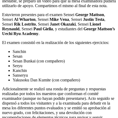
inestable, se preparó un video para que la mesa examinadora pudiera
utilizarlo de apoyo. Compartimos el mismo al final de esta nota.
Estuvieron presentes para el examen Sensei
George Mattson
,
Sensei
Al Wharton
, Sensei
Mike Vena
, Sensei
Justin Testa
,
Sensei
Rik Lostrito
, Sensei
Janet Okazaki
, Sensei
Lionel
Reynauld
, Sensei
Paul Giella
, y estudiantes del
George Mattson’s
Uechi Ryu Academy
.
El examen consistió en la realización de los siguientes ejercicios:
Sanchin
Sesan
Sesan Bunkai (con compañero)
Seryu
Kanchin
Sanseryu
Yakusoku Dan Kumite (con compañero)
Adicionalmente se realizó una ronda de preguntas y respuestas
realizadas por todos los maestros que conforman el comité
examinador (aunque no hayan podido presentarse). Acto seguido se
dispensó a todos los visitantes y a la examinada para debatir en la
mesa los diferentes puntos evaluados y se emitió su aprobación al
nuevo grado, con felicitaciones, y una devolución con
recomendaciones de elementos técnicos para revisar y seguir