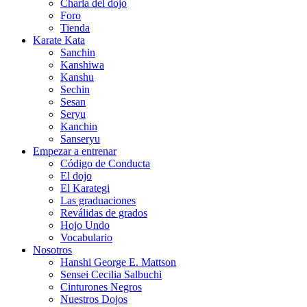
Charla del dojo
Foro
Tienda
Karate Kata
Sanchin
Kanshiwa
Kanshu
Sechin
Sesan
Seryu
Kanchin
Sanseryu
Empezar a entrenar
Código de Conducta
El dojo
El Karategi
Las graduaciones
Reválidas de grados
Hojo Undo
Vocabulario
Nosotros
Hanshi George E. Mattson
Sensei Cecilia Salbuchi
Cinturones Negros
Nuestros Dojos