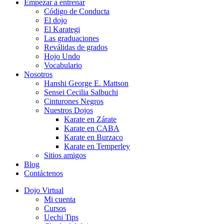
Empezar a entrenar
Código de Conducta
El dojo
El Karategi
Las graduaciones
Reválidas de grados
Hojo Undo
Vocabulario
Nosotros
Hanshi George E. Mattson
Sensei Cecilia Salbuchi
Cinturones Negros
Nuestros Dojos
Karate en Zárate
Karate en CABA
Karate en Burzaco
Karate en Temperley
Sitios amigos
Blog
Contáctenos
Dojo Virtual
Mi cuenta
Cursos
Uechi Tips