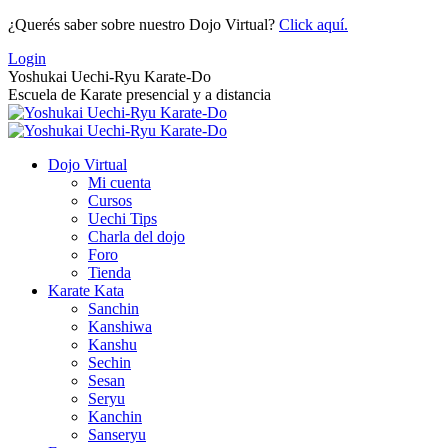
Saltar
¿Querés saber sobre nuestro Dojo Virtual?
Click aquí.
al
Login
contenido
Yoshukai Uechi-Ryu Karate-Do
Escuela de Karate presencial y a distancia
Dojo Virtual
Mi cuenta
Cursos
Uechi Tips
Charla del dojo
Foro
Tienda
Karate Kata
Sanchin
Kanshiwa
Kanshu
Sechin
Sesan
Seryu
Kanchin
Sanseryu