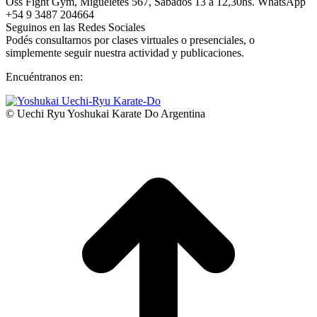
Oss Fight Gym, Migueletes 567, Sábados 13 a 12,30hs. WhatsApp
+54 9 3487 204664
Seguinos en las Redes Sociales
Podés consultarnos por clases virtuales o presenciales, o
simplemente seguir nuestra actividad y publicaciones.
Encuéntranos en:
Facebook
YouTube
Instagram
Whatsapp
page
page
page
page
© Uechi Ryu Yoshukai Karate Do Argentina
opens
opens
opens
opens
I
in
in
in
in
a
new
new
new
new
T
window
window
window
window