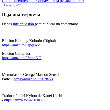
Cómo era entrenar en Okinawa en la década del ’50?
21 marzo, 2022
Deja una respuesta
Debes
Iniciar Sesión
para publicar un comentario.
Edición Karate y Kobudo (Digital) -
https://amzn.to/3zpqjWZ
Edición Completa -
https://amzn.to/3ShndNG
Memorias de George Mattson Sensei -
Parte 1
https://amzn.to/3K63nB3
Traducción del Kyhon de Kanei Uechi
-
https://amzn.to/3wiJHnT