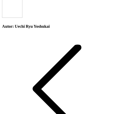
Facebook
X
WhatsAp
Autor:
Uechi Ryu Yoshukai
Navegación
entre
publicaciones