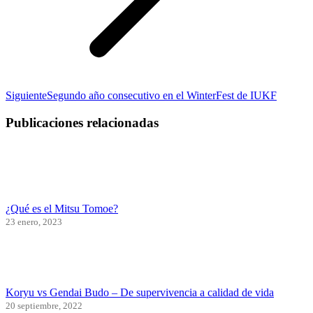
Publicación
Siguiente
Segundo año consecutivo en el WinterFest de IUKF
siguiente:
Publicaciones relacionadas
¿Qué es el Mitsu Tomoe?
23 enero, 2023
Koryu vs Gendai Budo – De supervivencia a calidad de vida
20 septiembre, 2022