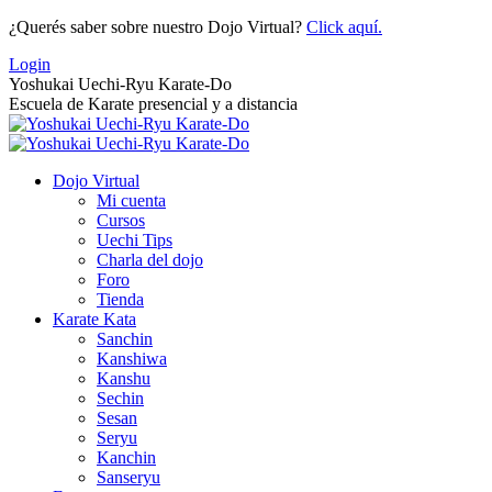
Saltar
¿Querés saber sobre nuestro Dojo Virtual?
Click aquí.
al
Login
contenido
Yoshukai Uechi-Ryu Karate-Do
Escuela de Karate presencial y a distancia
Dojo Virtual
Mi cuenta
Cursos
Uechi Tips
Charla del dojo
Foro
Tienda
Karate Kata
Sanchin
Kanshiwa
Kanshu
Sechin
Sesan
Seryu
Kanchin
Sanseryu