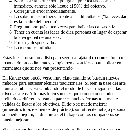
No buscar la perfección, ponga en práctica las cosas de
inmediato, aunque sólo llegue al 50% del objetivo.
Corregir un error inmediatamente.
La sabiduría se
refuerza
frente a
las dificultades (“la necesidad
es la madre del ingenio).
Pregunte por qué
cinco veces
para hallar las
causas raíz.
Tener en cuenta las ideas de diez personas en lugar de esperar
la idea genial de una sola.
Probar y después validar.
La mejora es infinita.
Estas ideas no son una lista para seguir a rajatabla, como si fuera un
manual de procedimientos, simplemente son ideas para aplicar en
momentos que se nos van presentando.
En Karate esto puede verse muy claro cuando se buscan nuevos
métodos para entrenar técnicas tradicionales. Si bien la base del arte
nunca cambia, si va cambiando el modo de buscar mejorar en las
diversas áreas. Y lo mas interesante es que como somos todos
individuos diferentes, van a aparecer muchas formas totalmente
válidas de llegar a los objetivos. El dojo se puede mejorar
(infraestructura, elementos de práctica), su rutina de trabajo personal
se puede mejorar, la dinámica del trabajo con los compañeros se
puede mejorar.
Si encaramos los problemas con rigidez, llegaremos a las mismas