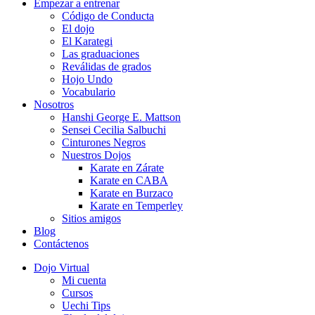
Empezar a entrenar
Código de Conducta
El dojo
El Karategi
Las graduaciones
Reválidas de grados
Hojo Undo
Vocabulario
Nosotros
Hanshi George E. Mattson
Sensei Cecilia Salbuchi
Cinturones Negros
Nuestros Dojos
Karate en Zárate
Karate en CABA
Karate en Burzaco
Karate en Temperley
Sitios amigos
Blog
Contáctenos
Dojo Virtual
Mi cuenta
Cursos
Uechi Tips