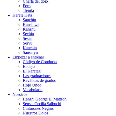
Charla del dojo
Foro
Tienda
Karate Kata
Sanchin
Kanshiwa
Kanshu
Sechin
Sesan
Seryu
Kanchin
Sanseryu
Empezar a entrenar
Código de Conducta
El dojo
El Karategi
Las graduaciones
Reválidas de grados
Hojo Undo
Vocabulario
Nosotros
Hanshi George E. Mattson
Sensei Cecilia Salbuchi
Cinturones Negros
Nuestros Dojos