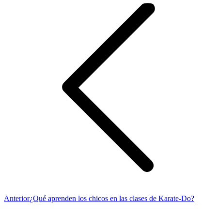
entre
publicaciones
Publicación
Anterior
¿Qué aprenden los chicos en las clases de Karate-Do?
anterior: