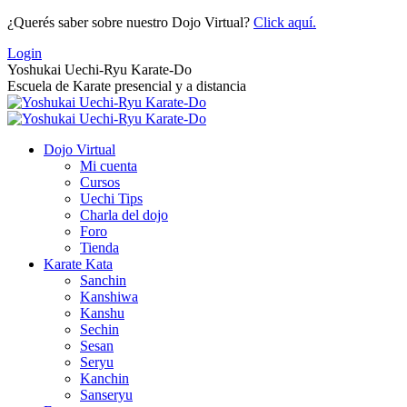
Saltar
¿Querés saber sobre nuestro Dojo Virtual?
Click aquí.
al
Login
contenido
Yoshukai Uechi-Ryu Karate-Do
Escuela de Karate presencial y a distancia
Dojo Virtual
Mi cuenta
Cursos
Uechi Tips
Charla del dojo
Foro
Tienda
Karate Kata
Sanchin
Kanshiwa
Kanshu
Sechin
Sesan
Seryu
Kanchin
Sanseryu