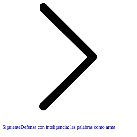
Publicación
Siguiente
Defensa con inteligencia: las palabras como arma
siguiente: