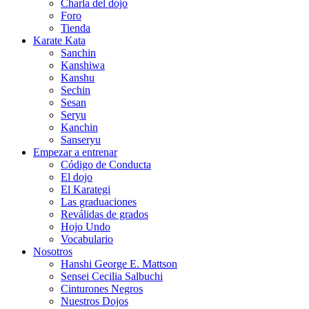
Charla del dojo
Foro
Tienda
Karate Kata
Sanchin
Kanshiwa
Kanshu
Sechin
Sesan
Seryu
Kanchin
Sanseryu
Empezar a entrenar
Código de Conducta
El dojo
El Karategi
Las graduaciones
Reválidas de grados
Hojo Undo
Vocabulario
Nosotros
Hanshi George E. Mattson
Sensei Cecilia Salbuchi
Cinturones Negros
Nuestros Dojos