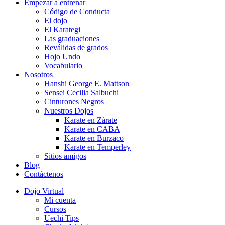
Empezar a entrenar
Código de Conducta
El dojo
El Karategi
Las graduaciones
Reválidas de grados
Hojo Undo
Vocabulario
Nosotros
Hanshi George E. Mattson
Sensei Cecilia Salbuchi
Cinturones Negros
Nuestros Dojos
Karate en Zárate
Karate en CABA
Karate en Burzaco
Karate en Temperley
Sitios amigos
Blog
Contáctenos
Dojo Virtual
Mi cuenta
Cursos
Uechi Tips