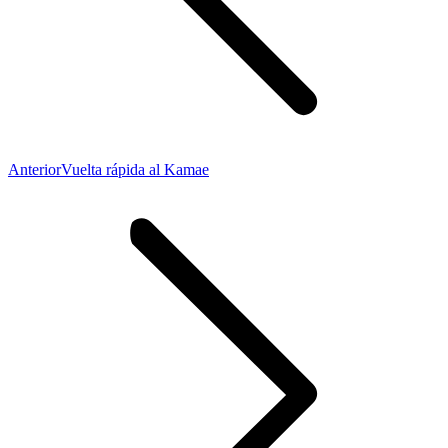
Publicación
Anterior
Vuelta rápida al Kamae
anterior: