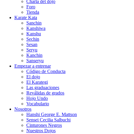
Charla del dojo
Foro
Tienda
Karate Kata
Sanchin
Kanshiwa
Kanshu
Sechin
Sesan
Seryu
Kanchin
Sanseryu
Empezar a entrenar
Código de Conducta
El dojo
El Karategi
Las graduaciones
Reválidas de grados
Hojo Undo
Vocabulario
Nosotros
Hanshi George E. Mattson
Sensei Cecilia Salbuchi
Cinturones Negros
Nuestros Dojos