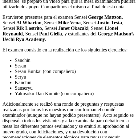
inestable, se preparó un video para que la mesa examinadora pudiera
utilizarlo de apoyo. Compartimos el mismo al final de esta nota.
Estuvieron presentes para el examen Sensei
George Mattson
,
Sensei
Al Wharton
, Sensei
Mike Vena
, Sensei
Justin Testa
,
Sensei
Rik Lostrito
, Sensei
Janet Okazaki
, Sensei
Lionel
Reynauld
, Sensei
Paul Giella
, y estudiantes del
George Mattson’s
Uechi Ryu Academy
.
El examen consistió en la realización de los siguientes ejercicios:
Sanchin
Sesan
Sesan Bunkai (con compañero)
Seryu
Kanchin
Sanseryu
Yakusoku Dan Kumite (con compañero)
Adicionalmente se realizó una ronda de preguntas y respuestas
realizadas por todos los maestros que conforman el comité
examinador (aunque no hayan podido presentarse). Acto seguido se
dispensó a todos los visitantes y a la examinada para debatir en la
mesa los diferentes puntos evaluados y se emitió su aprobación al
nuevo grado, con felicitaciones, y una devolución con
recomendaciones de elementos técnicos para revisar y seguir