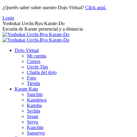
Saltar
¿Querés saber sobre nuestro Dojo Virtual?
Click aquí.
al
Login
contenido
Yoshukai Uechi-Ryu Karate-Do
Escuela de Karate presencial y a distancia
Dojo Virtual
Mi cuenta
Cursos
Uechi Tips
Charla del dojo
Foro
Tienda
Karate Kata
Sanchin
Kanshiwa
Kanshu
Sechin
Sesan
Seryu
Kanchin
Sanseryu