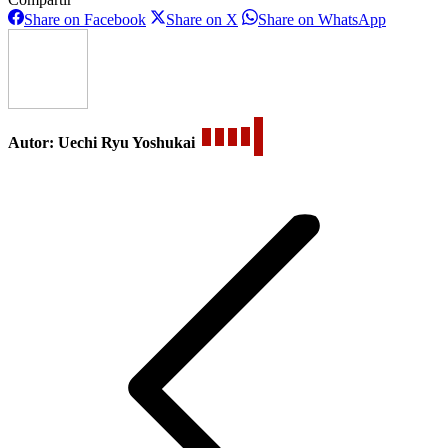
Share
Share
Share
Share on Facebook
Share on X
Share on WhatsApp
on
on
on
Facebook
X
WhatsAp
Autor:
Uechi Ryu Yoshukai
Navegación
entre
publicaciones