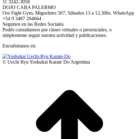
11 3242-3058
DOJO CABA PALERMO
Oss Fight Gym, Migueletes 567, Sábados 13 a 12,30hs. WhatsApp
+54 9 3487 204664
Seguinos en las Redes Sociales
Podés consultarnos por clases virtuales o presenciales, o
simplemente seguir nuestra actividad y publicaciones.
Encuéntranos en:
Facebook
YouTube
Instagram
Whatsapp
page
page
page
page
© Uechi Ryu Yoshukai Karate Do Argentina
opens
opens
opens
opens
I
in
in
in
in
a
new
new
new
new
T
window
window
window
window