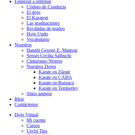
Empezar a entrenar
Código de Conducta
El dojo
El Karategi
Las graduaciones
Reválidas de grados
Hojo Undo
Vocabulario
Nosotros
Hanshi George E. Mattson
Sensei Cecilia Salbuchi
Cinturones Negros
Nuestros Dojos
Karate en Zárate
Karate en CABA
Karate en Burzaco
Karate en Temperley
Sitios amigos
Blog
Contáctenos
Dojo Virtual
Mi cuenta
Cursos
Uechi Tips