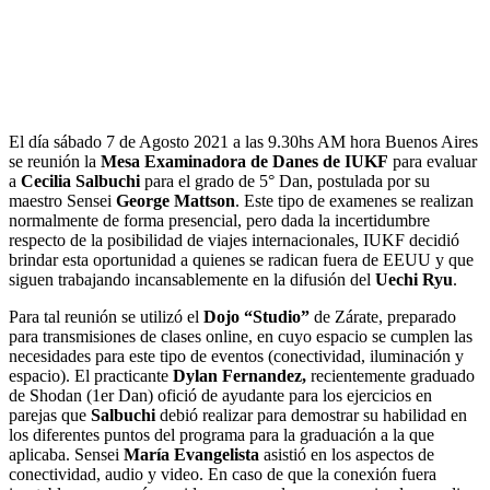
El día sábado 7 de Agosto 2021 a las 9.30hs AM hora Buenos Aires
se reunión la
Mesa Examinadora de Danes de IUKF
para evaluar
a
Cecilia Salbuchi
para el grado de 5° Dan, postulada por su
maestro Sensei
George Mattson
. Este tipo de examenes se realizan
normalmente de forma presencial, pero dada la incertidumbre
respecto de la posibilidad de viajes internacionales, IUKF decidió
brindar esta oportunidad a quienes se radican fuera de EEUU y que
siguen trabajando incansablemente en la difusión del
Uechi Ryu
.
Para tal reunión se utilizó el
Dojo “Studio”
de Zárate, preparado
para transmisiones de clases online, en cuyo espacio se cumplen las
necesidades para este tipo de eventos (conectividad, iluminación y
espacio). El practicante
Dylan Fernandez,
recientemente graduado
de Shodan (1er Dan) ofició de ayudante para los ejercicios en
parejas que
Salbuchi
debió realizar para demostrar su habilidad en
los diferentes puntos del programa para la graduación a la que
aplicaba. Sensei
María Evangelista
asistió en los aspectos de
conectividad, audio y video. En caso de que la conexión fuera