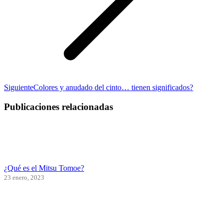
Publicación
Siguiente
Colores y anudado del cinto… tienen significados?
siguiente:
Publicaciones relacionadas
¿Qué es el Mitsu Tomoe?
23 enero, 2023