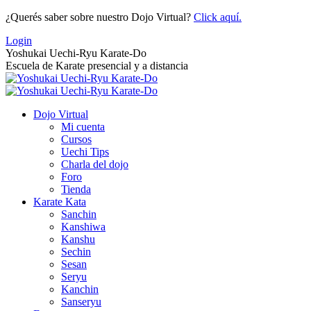
Saltar
¿Querés saber sobre nuestro Dojo Virtual?
Click aquí.
al
Login
contenido
Yoshukai Uechi-Ryu Karate-Do
Escuela de Karate presencial y a distancia
Dojo Virtual
Mi cuenta
Cursos
Uechi Tips
Charla del dojo
Foro
Tienda
Karate Kata
Sanchin
Kanshiwa
Kanshu
Sechin
Sesan
Seryu
Kanchin
Sanseryu