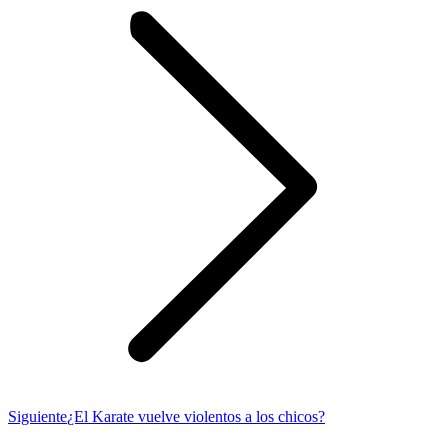
Publicación
Siguiente
¿El Karate vuelve violentos a los chicos?
siguiente: