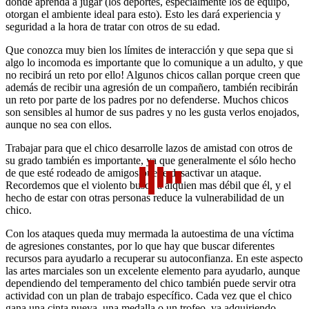
donde aprenda a jugar (los deportes, especialmente los de equipo,
otorgan el ambiente ideal para esto). Esto les dará experiencia y
seguridad a la hora de tratar con otros de su edad.
Que conozca muy bien los límites de interacción y que sepa que si
algo lo incomoda es importante que lo comunique a un adulto, y que
no recibirá un reto por ello! Algunos chicos callan porque creen que
además de recibir una agresión de un compañero, también recibirán
un reto por parte de los padres por no defenderse. Muchos chicos
son sensibles al humor de sus padres y no les gusta verlos enojados,
aunque no sea con ellos.
Trabajar para que el chico desarrolle lazos de amistad con otros de
su grado también es importante, ya que generalmente el sólo hecho
de que esté rodeado de amigos puede desactivar un ataque.
Recordemos que el violento busca a alquien mas débil que él, y el
hecho de estar con otras personas reduce la vulnerabilidad de un
chico.
Con los ataques queda muy mermada la autoestima de una víctima
de agresiones constantes, por lo que hay que buscar diferentes
recursos para ayudarlo a recuperar su autoconfianza. En este aspecto
las artes marciales son un excelente elemento para ayudarlo, aunque
dependiendo del temperamento del chico también puede servir otra
actividad con un plan de trabajo específico. Cada vez que el chico
gana una cinta nueva, una medalla o un trofeo, va adquiriendo