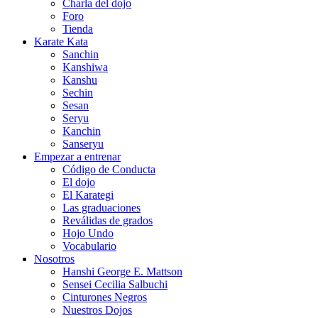
Charla del dojo
Foro
Tienda
Karate Kata
Sanchin
Kanshiwa
Kanshu
Sechin
Sesan
Seryu
Kanchin
Sanseryu
Empezar a entrenar
Código de Conducta
El dojo
El Karategi
Las graduaciones
Reválidas de grados
Hojo Undo
Vocabulario
Nosotros
Hanshi George E. Mattson
Sensei Cecilia Salbuchi
Cinturones Negros
Nuestros Dojos