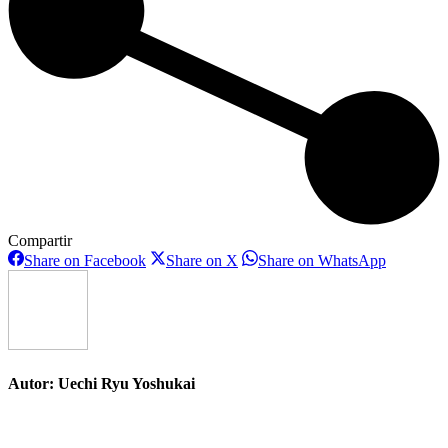
Compartir
Share
Share
Share
Share on Facebook
Share on X
Share on WhatsApp
on
on
on
Facebook
X
WhatsAp
Autor:
Uechi Ryu Yoshukai
Navegación