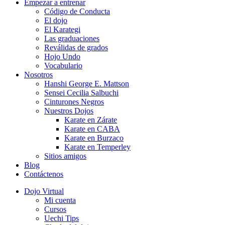
Empezar a entrenar
Código de Conducta
El dojo
El Karategi
Las graduaciones
Reválidas de grados
Hojo Undo
Vocabulario
Nosotros
Hanshi George E. Mattson
Sensei Cecilia Salbuchi
Cinturones Negros
Nuestros Dojos
Karate en Zárate
Karate en CABA
Karate en Burzaco
Karate en Temperley
Sitios amigos
Blog
Contáctenos
Dojo Virtual
Mi cuenta
Cursos
Uechi Tips