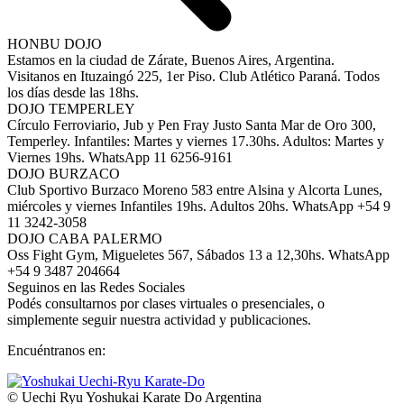
HONBU DOJO
Estamos en la ciudad de Zárate, Buenos Aires, Argentina.
Visitanos en Ituzaingó 225, 1er Piso. Club Atlético Paraná. Todos
los días desde las 18hs.
DOJO TEMPERLEY
Círculo Ferroviario, Jub y Pen Fray Justo Santa Mar de Oro 300,
Temperley. Infantiles: Martes y viernes 17.30hs. Adultos: Martes y
Viernes 19hs. WhatsApp 11 6256-9161
DOJO BURZACO
Club Sportivo Burzaco Moreno 583 entre Alsina y Alcorta Lunes,
miércoles y viernes Infantiles 19hs. Adultos 20hs. WhatsApp +54 9
11 3242-3058
DOJO CABA PALERMO
Oss Fight Gym, Migueletes 567, Sábados 13 a 12,30hs. WhatsApp
+54 9 3487 204664
Seguinos en las Redes Sociales
Podés consultarnos por clases virtuales o presenciales, o
simplemente seguir nuestra actividad y publicaciones.
Encuéntranos en:
Facebook
YouTube
Instagram
Whatsapp
page
page
page
page
© Uechi Ryu Yoshukai Karate Do Argentina