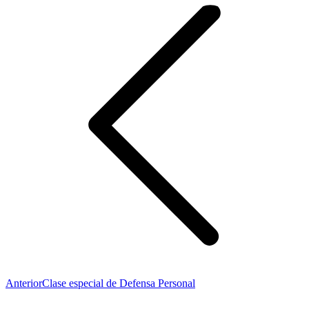
entre
publicaciones
Publicación
Anterior
Clase especial de Defensa Personal
anterior: