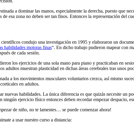
cisión.
tinada a dominar las manos, especialmente la derecha, puesto que nec
s de esa zona no deben ser tan finos. Entonces la representación del cu
e científicos condujo una investigación en 1995 y elaboraron un docum
as habilidades motoras finas
“. En dicho trabajo pudieron mapear con mas
espués de cada sesión.
eron los ejercicios de una sola mano para piano y practicaban en sesion
 adultos muestran plasticidad en dichas áreas cerebrales tras unos poco
tinada a los movimientos musculares voluntarios crezca, así mismo suced
corticales en adultos.
inar nuevas habilidades. La única diferencia es que quizás necesite u
 ningún ejercicio físico entonces deben recordar empezar despacio, es
empezar de niño, no te lamentes… se puede comenzar ahora!
imate a usar nuestro curso a distancia: