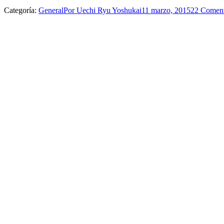
Categoría:
General
Por
Uechi Ryu Yoshukai
11 marzo, 2015
22 Coment