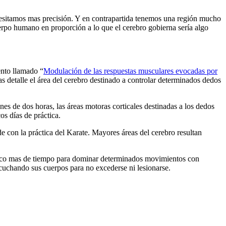
esitamos mas precisión. Y en contrapartida tenemos una región mucho
erpo humano en proporción a lo que el cerebro gobierna sería algo
ento llamado “
Modulación de las respuestas musculares evocadas por
 detalle el área del cerebro destinado a controlar determinados dedos
es de dos horas, las áreas motoras corticales destinadas a los dedos
s días de práctica.
e con la práctica del Karate. Mayores áreas del cerebro resultan
n poco mas de tiempo para dominar determinados movimientos con
cuchando sus cuerpos para no excederse ni lesionarse.