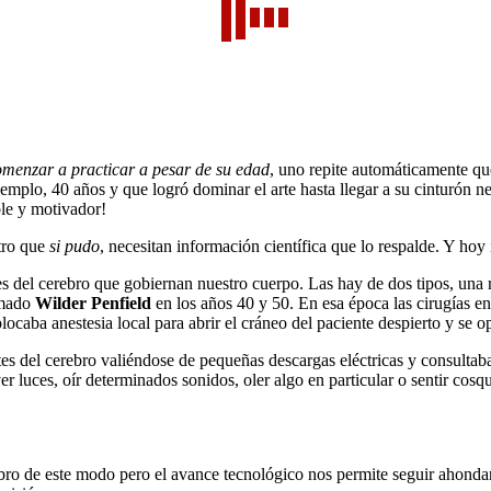
menzar a practicar a pesar de su edad
, uno repite automáticamente q
ejemplo, 40 años y que logró dominar el arte hasta llegar a su cinturó
ble y motivador!
otro que
si pudo
, necesitan información científica que lo respalde. Y ho
es del cerebro que gobiernan nuestro cuerpo. Las hay de dos tipos, una r
amado
Wilder Penfield
en los años 40 y 50. En esa época las cirugías en 
colocaba anestesia local para abrir el cráneo del paciente despierto y se o
tes del cerebro valiéndose de pequeñas descargas eléctricas y consultaba
r luces, oír determinados sonidos, oler algo en particular o sentir cosqu
ro de este modo pero el avance tecnológico nos permite seguir ahondand