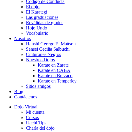
Código de Conducta
El dojo
El Karategi
Las graduaciones
Reválidas de grados
Hojo Undo
Vocabulario
Nosotros
Hanshi George E. Mattson
Sensei Cecilia Salbuchi
Cinturones Negros
Nuestros Dojos
Karate en Zárate
Karate en CABA
Karate en Burzaco
Karate en Temperley
Sitios amigos
Blog
Contáctenos
Dojo Virtual
Mi cuenta
Cursos
Uechi Tips
Charla del dojo