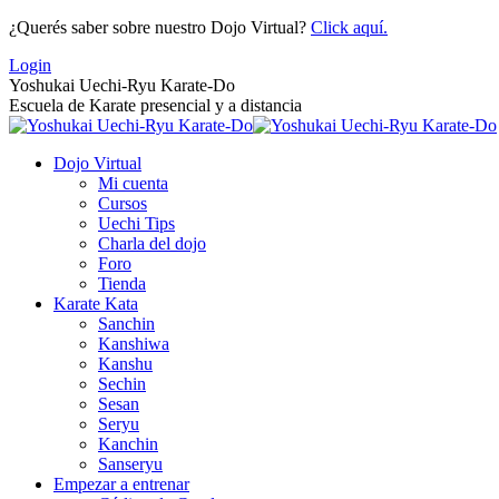
Saltar
¿Querés saber sobre nuestro Dojo Virtual?
Click aquí.
al
Login
contenido
Yoshukai Uechi-Ryu Karate-Do
Escuela de Karate presencial y a distancia
Dojo Virtual
Mi cuenta
Cursos
Uechi Tips
Charla del dojo
Foro
Tienda
Karate Kata
Sanchin
Kanshiwa
Kanshu
Sechin
Sesan
Seryu
Kanchin
Sanseryu
Empezar a entrenar