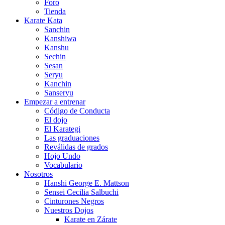
Foro
Tienda
Karate Kata
Sanchin
Kanshiwa
Kanshu
Sechin
Sesan
Seryu
Kanchin
Sanseryu
Empezar a entrenar
Código de Conducta
El dojo
El Karategi
Las graduaciones
Reválidas de grados
Hojo Undo
Vocabulario
Nosotros
Hanshi George E. Mattson
Sensei Cecilia Salbuchi
Cinturones Negros
Nuestros Dojos
Karate en Zárate