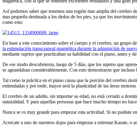
magnética, con la que se obtienen excelentes resultados y una gran pre
Así podemos saber que tenemos una región mas amplia del cerebro des
mas pequeña destinada a los dedos de los pies, ya que los movimiento
como esto:
En base a este conocimiento sobre el cuerpo y el cerebro, un grupo d
la estimulación transcraneal magnética durante la adquisición de nuev
mediante sujetos que practicaban su habilidad con el piano, antes y d
De ese modo descubrieron, luego de 5 días, que los sujetos que aprendi
se agrandaban considerablemente. Con esto demostraron que incluso los
Tal como la práctica en el piano causa que la porción del cerebro des
estimuladas y por ende, mayor será la plasticidad de las áreas motoras 
El cerebro de un adulto, sin importar su edad, no está cerrado a dom
naturalidad. Y para aquellas personas que hace mucho tiempo no hacen
Nunca se es muy grande para empezar esta actividad. Si no pudiste 
Acercate a uno de nuestros dojos para empezar a entrenar Karate, o an