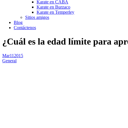
Karate en CABA
Karate en Burzaco
Karate en Temperley
Sitios amigos
Blog
Contáctenos
¿Cuál es la edad límite para ap
Mar
11
2015
General